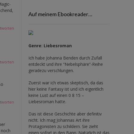
Magic-
ichend,
Auf meinem Ebookreader…
tworten
Genre: Liebesroman
Ich habe Johanna Benden durch Zufall
tworten
entdeckt und ihre
“Nebelsphäre”-Reihe
geradezu verschlungen.
Zuerst war ich etwas skeptisch, da das
so
hier keine Fantasy ist und ich eigentlich
keine Lust auf einen 0 8 15 –
Liebesroman hatte.
tworten
Das ist diese Geschichte aber definitiv
nicht. Ich mag Johannas Art ihre
ber
Protagonisten zu schildern. Sie zieht
e noch
einen sofort in den Bann. Natürlich ist das