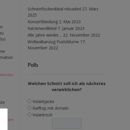
Schneeflockenkleid reloaded
27. März
2025
Konzertkleidung
2. Mai 2023
er
Katzenwollkleid
7. Januar 2023
zu
Alle Jahre wieder…
22. November 2022
Also
Wollwalkanzug Pusteblume
17.
November 2022
ine
rmation
Polls
tworten
Welchen Schnitt soll ich als nächstes
verwirklichen?
Volantjacke
ste
Rafftop mit Ärmeln
Volantrock
tworten