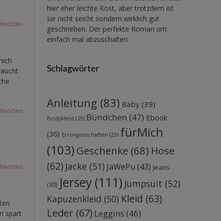
hier eher leichte Kost, aber trotzdem ist
sie nicht seicht sondern wirklich gut
tworten
geschrieben. Der perfekte Roman um
einfach mal abzuschalten.
mich
Schlagwörter
raucht
che
Anleitung
(83)
Baby
(39)
tworten
Bündchen
(47)
Ebook
Bodykleid
(25)
fürMich
(36)
Errungenschaften
(23)
(103)
Geschenke
(68)
Hose
(62)
Jacke
(51)
JaWePu
(43)
tworten
Jeans
Jersey
(111)
Jumpsuit
(52)
(30)
Kleid
(63)
Kapuzenkleid
(50)
hten
Leder
(67)
Leggins
(46)
n spart