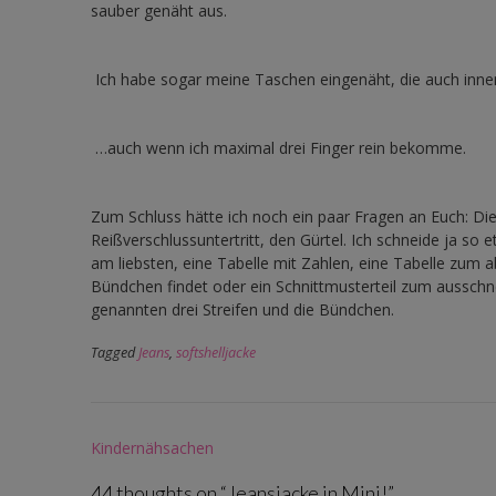
sauber genäht aus.
Ich habe sogar meine Taschen eingenäht, die auch inn
…auch wenn ich maximal drei Finger rein bekomme.
Zum Schluss hätte ich noch ein paar Fragen an Euch: Die J
Reißverschlussuntertritt, den Gürtel. Ich schneide ja so
am liebsten, eine Tabelle mit Zahlen, eine Tabelle zum 
Bündchen findet oder ein Schnittmusterteil zum ausschne
genannten drei Streifen und die Bündchen.
Tagged
Jeans
,
softshelljacke
Post
Kindernähsachen
navigation
44 thoughts on “
Jeansjacke in Mini!
”