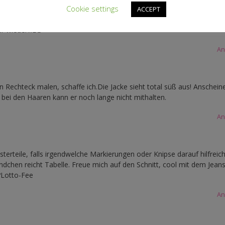
Cookie settings
ACCEPT
lle, das Schnittmuster dafür kann ich dann auf einem Reststück Papie
r wieder!!!LG
An
in Rechteck malen, schaffe ich.Die Jacke sieht total süß aus! Anschein
ei den Haaren kann er noch lange nicht mithalten.
An
terteile, falls irgendwelche Markierungen oder Knipse darauf hilfreich
dchen reicht Tabelle. Freue mich auf den Schnitt, cool mit dem Jeans
?Lotto-Fee
An