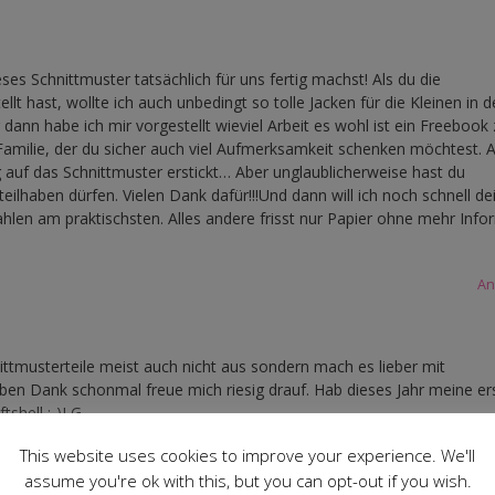
es Schnittmuster tatsächlich für uns fertig machst! Als du die
lt hast, wollte ich auch unbedingt so tolle Jacken für die Kleinen in d
ann habe ich mir vorgestellt wieviel Arbeit es wohl ist ein Freebook 
Familie, der du sicher auch viel Aufmerksamkeit schenken möchtest. 
 auf das Schnittmuster erstickt… Aber unglaublicherweise hast du
teilhaben dürfen. Vielen Dank dafür!!!Und dann will ich noch schnell de
ahlen am praktischsten. Alles andere frisst nur Papier ohne mehr Info
An
nittmusterteile meist auch nicht aus sondern mach es lieber mit
eben Dank schonmal freue mich riesig drauf. Hab dieses Jahr meine er
tshell ;-)LG
This website uses cookies to improve your experience. We'll
An
assume you're ok with this, but you can opt-out if you wish.