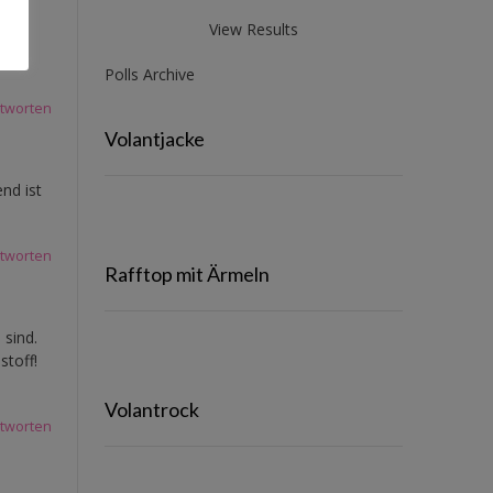
View Results
r
Polls Archive
tworten
Volantjacke
end ist
tworten
Rafftop mit Ärmeln
 sind.
stoff!
Volantrock
tworten