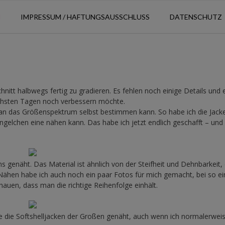
N
IMPRESSUM / HAFTUNGSAUSSCHLUSS
DATENSCHUTZ
chnitt halbwegs fertig zu gradieren. Es fehlen noch einige Details und 
nächsten Tagen noch verbessern möchte.
 man das Größenspektrum selbst bestimmen kann. So habe ich die Jacke
Engelchen eine nähen kann. Das habe ich jetzt endlich geschafft – und
eans genäht. Das Material ist ähnlich von der Steifheit und Dehnbarkeit,
ähen habe ich auch noch ein paar Fotos für mich gemacht, bei so ei
auen, dass man die richtige Reihenfolge einhält.
 die Softshelljacken der Großen genäht, auch wenn ich normalerweis