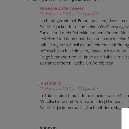
Rebecca Ostermeyer
27. November 2017 um 6:46 p.m. Uhr
Ich habe gerade mit Freude gelesen, dass du dies
Softshelljacken für deine beiden Großen vorgestel
Familie und mein Patenkind nähen können. Aber d
erstellen. Und dann hast du ja auch noch deine 
habe ich ganz schnell die aufkeimende Hoffnung
offensichtlich beschlossen, dass auch wir daran 
Frage beantworten: Ich finde eine Tabelle mit Z
zu transportieren…Liebe GrüßeRebecca
Johanna M
27. November 2017 um 7:01 p.m. Uhr
Ja Tabelle bin ich auch für (schneide solche Sch
Metallschiene und Rollenschneider).Und ganz li
Softshell Jacke gemacht. Auch mit dem Magicsof
Anonym