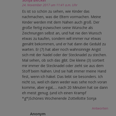
Sonja Becker
24. November 2017 um 11:41 a.m. Uhr
Es ist so schön zu sehen, wie Kinder das
nachmachen, was die Eltern vormachen. Meine
Kinder werden mit dem Nähen auch groß. Der
große fertig inzwischen seine Wünsche als
Zeichnungen selbst an, und hat nie den Wunsch
etwas zu kaufen, sondern will immer nur etwas
genäht bekommen, und er hat dann die Geduld zu
warten. Er (7) hat aber noch wahnsinnige Angst
sich mit der Nadel oder der Stecknadel zu stechen.
Mal sehen, ob sich das gibt. Die kleine (3) sortiert
mir immer die Stecknadel oder zieht sie aus dem
Stoff beim Nähen. Und sie hält immer meine Hand
fest, wenn ich häkel. Das liebt sie besonders. Ich
nicht so, weil ich dann weder was sehe noch voran
komme, aber egal,…. nach 20 Minuten hat sie dann
eh meist genug. (und ich einen Krampf
*g*)Schönes Wochenende Zottellotte Sonja
Antworten
Anonym