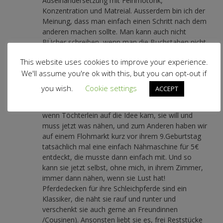
Auseinandersetzung mit Feinmotorik,
Konzentration und Matreial. Ausserdem bin ich der
Meinung, dass man einfach einen Schritt nach dem
anderen machen sollte. Man kann auch nicht
BÜcher schreiben, wenn man die Buchstaben nicht
kennt, oder?! Inzwischen ist meine Tochter 9 und
This website uses cookies to improve your experience.
näht immer wieder (phasenweise) hingebungsvoll
We'll assume you're ok with this, but you can opt-out if
an der Nähmaschine. Erst durfte sie an meiner
nähen, da ich es blöd fand, ein billiges Kinderteil zu
you wish.
Cookie settings
ACCEPT
kaufen, das dann kaum was kann. Aber: Zum Einen
war meine Nähmaschine immer belegt (von mir),
wenn Töchterlein auf die Idee kam, sie will und
muss jetzt was nähen, und zum Anderen haben wir
auf einem Flohmarkt kurz vor ihrem 9.Geburtstag
tatsächlich mal eine einfach Nähmaschine für 5€
entdeckt, die musste dann einfach mit. Und so
kann sie jetzt selbst, ohne mich, in ihrem Zimmer,
immer dann nähen, wenn sie Lust hat!
Pferdedecken für ihre Schleichpferde sind ein
Klassiker, die näht sie rauf und runter und
verschenkt sie auch gerne an Freundinnen
/Cousinen). Ansonsten liebt sie es, frei Reststücke