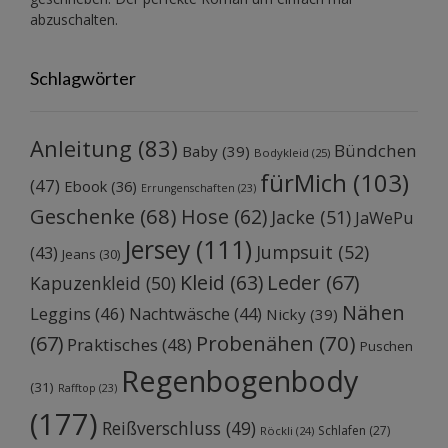
abzuschalten.
Schlagwörter
Anleitung
(83)
Bündchen
Baby
(39)
Bodykleid
(25)
fürMich
(103)
(47)
Ebook
(36)
Errungenschaften
(23)
Geschenke
(68)
Hose
(62)
Jacke
(51)
JaWePu
Jersey
(111)
Jumpsuit
(52)
(43)
Jeans
(30)
Kleid
(63)
Leder
(67)
Kapuzenkleid
(50)
Nähen
Leggins
(46)
Nachtwäsche
(44)
Nicky
(39)
Probenähen
(70)
(67)
Praktisches
(48)
Puschen
Regenbogenbody
(31)
Rafftop
(23)
(177)
Reißverschluss
(49)
Schlafen
(27)
Röckli
(24)