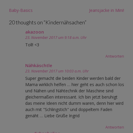
Post
Baby-Basics
Jeansjacke in Mini!
navigation
20 thoughts on “
Kindernähsachen
”
akazoon
23. November 2017 um 9:18 a.m. Uhr
Toll! <3
Antworten
Nähkäschtle
23. November 2017 um 10:03 a.m. Uhr
Super gemacht die beiden Kinder werden bald der
Mama wirklich helfen … hier geht es auch schon los
und Nähen und Nähtechnik der Maschine sind
gleichermaßen interessant. Ich bin jetzt beruhigt
das meine Ideen nicht dumm waren, denn hier wird
auch mit "Schlingstich" und doppeltem Faden
genäht … Liebe Grüße Ingrid
Antworten