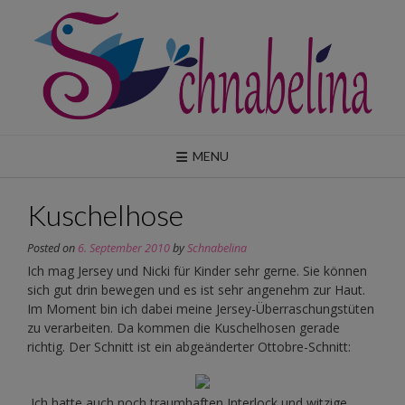
Skip
to
content
MENU
Kuschelhose
Posted on
6. September 2010
by
Schnabelina
Ich mag Jersey und Nicki für Kinder sehr gerne. Sie können
sich gut drin bewegen und es ist sehr angenehm zur Haut.
Im Moment bin ich dabei meine Jersey-Überraschungstüten
zu verarbeiten. Da kommen die Kuschelhosen gerade
richtig. Der Schnitt ist ein abgeänderter Ottobre-Schnitt:
Ich hatte auch noch traumhaften Interlock und witzige