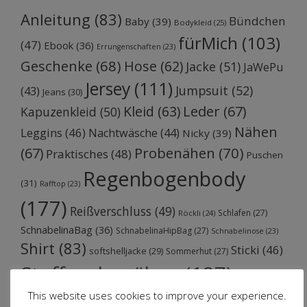
Anleitung
(83)
Bündchen
Baby
(39)
Bodykleid
(25)
fürMich
(103)
(47)
Ebook
(36)
Errungenschaften
(23)
Geschenke
(68)
Hose
(62)
Jacke
(51)
JaWePu
Jersey
(111)
Jumpsuit
(52)
(43)
Jeans
(30)
Kleid
(63)
Leder
(67)
Kapuzenkleid
(50)
Nähen
Leggins
(46)
Nachtwäsche
(44)
Nicky
(39)
Probenähen
(70)
(67)
Praktisches
(48)
Puschen
Regenbogenbody
(31)
Rafftop
(23)
(177)
Reißverschluss
(49)
Schlafen
(27)
Röckli
(24)
SchnabelinaBag
(36)
SchnabelinaHipBag
(27)
Schnabelinose
(23)
Shirt
(83)
Sticki
(46)
softshelljacke
(29)
Sommerhut
(27)
Stoffprobenähen
(187)
stricken
This website uses cookies to improve your experience.
Tasche
(100)
(62)
Sweat
(53)
Trotzkopf
(34)