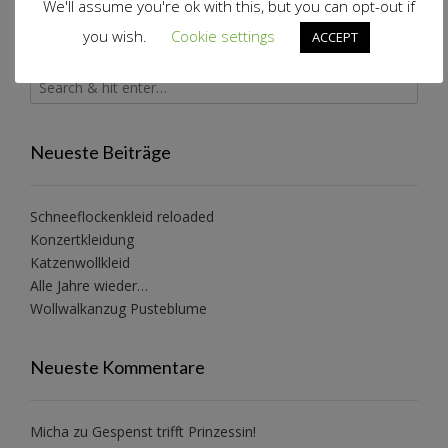
We'll assume you're ok with this, but you can opt-out if
Webware
(39)
Wolle
(35)
Volantjacke
(25)
Trotzkopfkleid
(23)
you wish.
Cookie settings
ACCEPT
Neueste Beiträge
Schneeflockenkleid reloaded
Konzertkleidung
Katzenwollkleid
Alle Jahre wieder…
Wollwalkanzug Pusteblume
Neueste Kommentare
Micha
zu
Gespenst trifft Prinzessin!