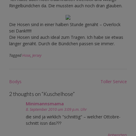
Ringelbündchen da. Die mussten auch noch dran glauben.
Die Hosen sind in einer halben Stunde genäht – Overlock
sei Dank!!!!!!
Die Hosen sind auch ideal zum Tragen. Ich habe sie etwas
länger genäht. Durch die Bündchen passen sie immer.
Tagged
Hose
,
Jersey
Post
Bodys
Toller Service
navigation
2 thoughts on “
Kuschelhose
”
Minimannsmama
8. September 2010 um 3:09 p.m. Uhr
die sind ja wirklich "schnittig" – welcher Ottobre-
schnitt issn das???
Antworten