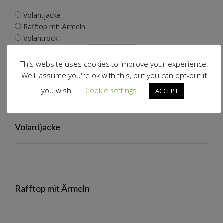
Volantjacke
Rafftop mit Ärmeln
Volantrock
This website uses cookies to improve your experience.
We'll assume you're ok with this, but you can opt-out if
View Results
you wish.
Cookie settings
ACCEPT
Polls Archive
Volantjacke
Rafftop mit Ärmeln