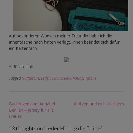
Auf besonderen Wunsch meiner Freundin habe ich die
Innentasche nach hinten verlegt. Innen befindet sich dafür
ein Kartenfach.
*affiliate link
Tagged
Hüfttasche
,
Leder
,
SchnabelinaHipBag
,
Tasche
Post
Buchrezension: Annabel
Klotzen und nicht kleckern
navigation
Benilan – Jersey für alle
Frauen
13 thoughts on “
Leder Hipbag die Dritte
”