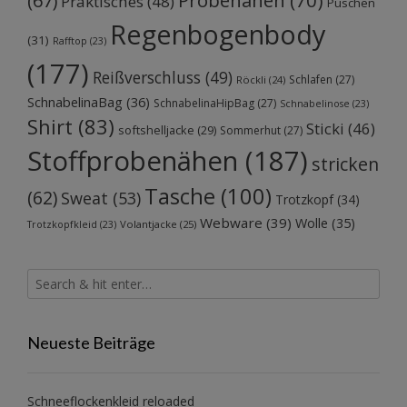
(67)
Praktisches
(48)
Puschen
Regenbogenbody
(31)
Rafftop
(23)
(177)
Reißverschluss
(49)
Schlafen
(27)
Röckli
(24)
SchnabelinaBag
(36)
SchnabelinaHipBag
(27)
Schnabelinose
(23)
Shirt
(83)
Sticki
(46)
softshelljacke
(29)
Sommerhut
(27)
Stoffprobenähen
(187)
stricken
Tasche
(100)
(62)
Sweat
(53)
Trotzkopf
(34)
Webware
(39)
Wolle
(35)
Volantjacke
(25)
Trotzkopfkleid
(23)
Neueste Beiträge
Schneeflockenkleid reloaded