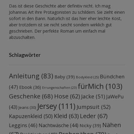
Das ist diese Geschichte aber definitiv nicht. Ich mag
Johannas Art ihre Protagonisten zu schildern. Sie zieht einen
sofort in den Bann. Natürlich ist das hier eher leichte Kost,
aber trotzdem ist sie nicht seicht sondern wirklich gut
geschrieben. Der perfekte Roman um einfach mal
abzuschalten.
Schlagwörter
Anleitung
(83)
Bündchen
Baby
(39)
Bodykleid
(25)
fürMich
(103)
(47)
Ebook
(36)
Errungenschaften
(23)
Geschenke
(68)
Hose
(62)
Jacke
(51)
JaWePu
Jersey
(111)
Jumpsuit
(52)
(43)
Jeans
(30)
Kleid
(63)
Leder
(67)
Kapuzenkleid
(50)
Nähen
Leggins
(46)
Nachtwäsche
(44)
Nicky
(39)
Probenähen
(70)