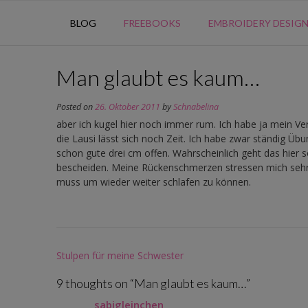
BLOG
FREEBOOKS
EMBROIDERY DESIG
Man glaubt es kaum…
Posted on
26. Oktober 2011
by
Schnabelina
aber ich kugel hier noch immer rum. Ich habe ja mein Ve
die Lausi lässt sich noch Zeit. Ich habe zwar ständig Üb
schon gute drei cm offen. Wahrscheinlich geht das hier s
bescheiden. Meine Rückenschmerzen stressen mich sehr
muss um wieder weiter schlafen zu können.
Post
Stulpen für meine Schwester
navigation
9 thoughts on “
Man glaubt es kaum…
”
sabigleinchen