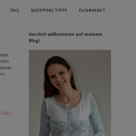
FAQ
SHOPPING-TIPPS
FLOHMARKT
Herzlich willkommen auf meinem
Blog!
 aber
schen
r etwas
ern
s Baby…