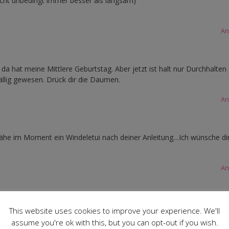
nicht unbedingt immer besser als langsam)
An
 hat meine Mittlere Geburtstag. Aber jetzt ist halt nur Durchhalten
ällig gewesen. Drück dir die Daumen.
An
 nähe im Moment ein Windeletui nach deiner Anleitung…Ich wünsche di
An
auch 14 Tage später gekommen…ich weiß, wie man sich da füllt….
This website uses cookies to improve your experience. We'll
assume you're ok with this, but you can opt-out if you wish.