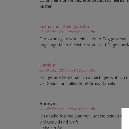
LG und eine unkomplizierte Geburt (schnell ist 
Kirsten
katharina- ZwergundCo
26. Oktober 2011 um 8:48 p.m. Uhr
Der zwanzigste wäre ein schöner Tag gewesen, da
angesagt. Mein Kleinster ist auch 11 Tage überf
Daniela
26. Oktober 2011 um 9:10 p.m. Uhr
Hei, gerade heute hab ich an dich gedacht. Ich
viel Geduld und alles Gute! Gruss Daniela
Anonym
27. Oktober 2011 um 4:34 a.m. Uhr
Ich drücke fest die Daumen…Meine beiden sind 
Viel Geduld und Kraft .
Liebe Grüße