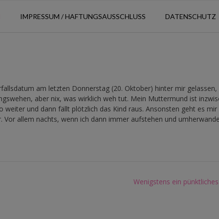
N
IMPRESSUM / HAFTUNGSAUSSCHLUSS
DATENSCHUTZ
rfallsdatum am letzten Donnerstag (20. Oktober) hinter mir gelassen,
ungswehen, aber nix, was wirklich weh tut. Mein Muttermund ist inzwi
o weiter und dann fällt plötzlich das Kind raus. Ansonsten geht es mi
. Vor allem nachts, wenn ich dann immer aufstehen und umherwand
Wenigstens ein pünktliche