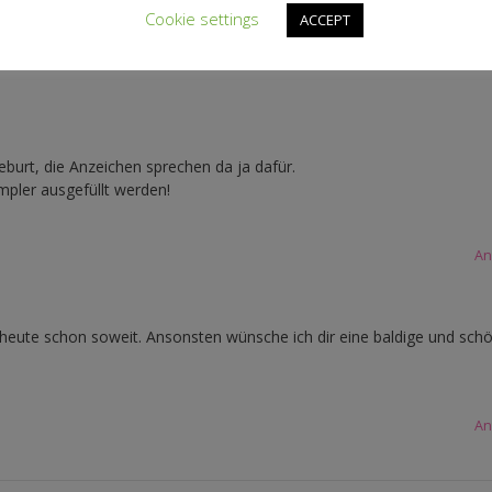
Cookie settings
ACCEPT
An
eburt, die Anzeichen sprechen da ja dafür.
mpler ausgefüllt werden!
An
ja heute schon soweit. Ansonsten wünsche ich dir eine baldige und sch
An