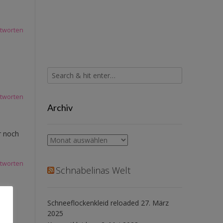
tworten
tworten
Archiv
r noch
Archiv
tworten
Schnabelinas Welt
Schneeflockenkleid reloaded
27. März
2025