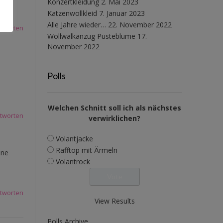
Konzertkleidung
2. Mai 2023
Katzenwollkleid
7. Januar 2023
Alle Jahre wieder…
22. November 2022
tworten
Wollwalkanzug Pusteblume
17.
November 2022
Polls
Welchen Schnitt soll ich als nächstes
tworten
verwirklichen?
Volantjacke
Rafftop mit Ärmeln
öne
Volantrock
tworten
View Results
Polls Archive