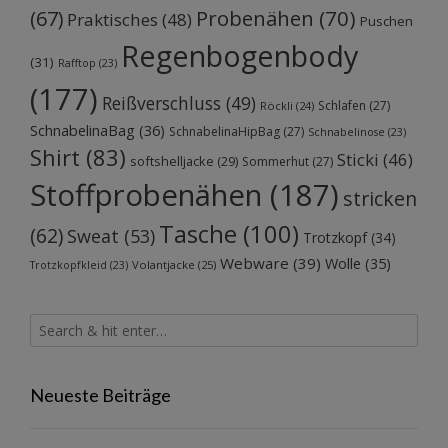
Probenähen
(70)
(67)
Praktisches
(48)
Puschen
Regenbogenbody
(31)
Rafftop
(23)
(177)
Reißverschluss
(49)
Schlafen
(27)
Röckli
(24)
SchnabelinaBag
(36)
SchnabelinaHipBag
(27)
Schnabelinose
(23)
Shirt
(83)
Sticki
(46)
softshelljacke
(29)
Sommerhut
(27)
Stoffprobenähen
(187)
stricken
Tasche
(100)
(62)
Sweat
(53)
Trotzkopf
(34)
Webware
(39)
Wolle
(35)
Volantjacke
(25)
Trotzkopfkleid
(23)
Neueste Beiträge