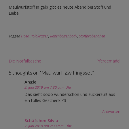
Maulwurfstoff in gelb gibt es heute Abend bei Stoff und
Liebe.
Tagged
Hose
,
Polokragen
,
Regenbogenbody
,
Stoffprobenähen
Post
Die Notfalltasche
Pferdemädel
navigation
5 thoughts on “
Maulwurf-Zwillingsset
”
Angie
2. Juni 2019 um 7:30 a.m. Uhr
Das sieht sooo wunderschön und zuckersüß aus –
ein tolles Geschenk <3
Antworten
Schäfchen Silvia
2. Juni 2019 um 7:33 a.m. Uhr