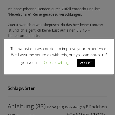
Ich habe Johanna Benden durch Zufall entdeckt und ihre
“Nebelsphäre”-Reihe
geradezu verschlungen.
Zuerst war ich etwas skeptisch, da das hier keine Fantasy
ist und ich eigentlich keine Lust auf einen 0 8 15 –
Liebesroman hatte.
Das ist diese Geschichte aber definitiv nicht. Ich mag
This website uses cookies to improve your experience.
Johannas Art ihre Protagonisten zu schildern. Sie zieht einen
We'll assume you're ok with this, but you can opt-out if
sofort in den Bann. Natürlich ist das hier eher leichte Kost,
you wish.
Cookie settings
aber trotzdem ist sie nicht seicht sondern wirklich gut
ACCEPT
geschrieben. Der perfekte Roman um einfach mal
abzuschalten.
Schlagwörter
Anleitung
(83)
Bündchen
Baby
(39)
Bodykleid
(25)
fürMich
(103)