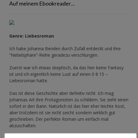
Auf meinem Ebookreader…
Genre: Liebesroman
Ich habe Johanna Benden durch Zufall entdeckt und ihre
“Nebelsphäre”-Reihe
geradezu verschlungen.
Zuerst war ich etwas skeptisch, da das hier keine Fantasy
ist und ich eigentlich keine Lust auf einen 0 8 15 –
Liebesroman hatte.
Das ist diese Geschichte aber definitiv nicht. Ich mag
Johannas Art ihre Protagonisten zu schildern. Sie zieht einen
sofort in den Bann. Natürlich ist das hier eher leichte Kost,
aber trotzdem ist sie nicht seicht sondern wirklich gut
geschrieben. Der perfekte Roman um einfach mal
abzuschalten.