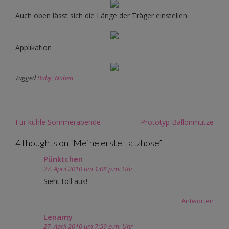
Auch oben lässt sich die Länge der Träger einstellen.
Applikation
Tagged
Baby
,
Nähen
Post
Für kühle Sommerabende
Prototyp Ballonmütze
navigation
4 thoughts on “
Meine erste Latzhose
”
Pünktchen
27. April 2010 um 1:08 p.m. Uhr
Sieht toll aus!
Antworten
Lenamy
27. April 2010 um 7:59 p.m. Uhr