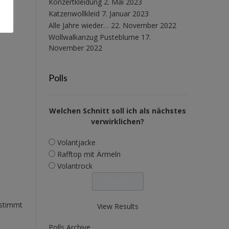
Konzertkleidung
2. Mai 2023
Katzenwollkleid
7. Januar 2023
Alle Jahre wieder…
22. November 2022
Wollwalkanzug Pusteblume
17.
November 2022
Polls
Welchen Schnitt soll ich als nächstes
verwirklichen?
Volantjacke
Rafftop mit Ärmeln
Volantrock
estimmt
View Results
Polls Archive