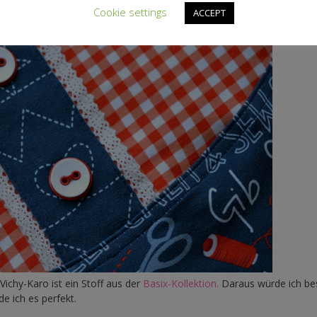
Cookie settings
ACCEPT
chy-Karo ist ein Stoff aus der
Basix-Kollektion.
Daraus würde ich b
de ich es perfekt.