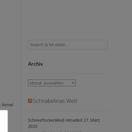
Archiv
Archiv
Schnabelinas Welt
e Ärmel
Schneeflockenkleid reloaded
27. März
2025