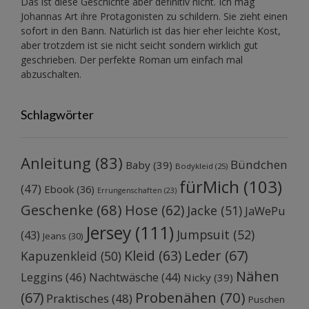
Das ist diese Geschichte aber definitiv nicht. Ich mag
Johannas Art ihre Protagonisten zu schildern. Sie zieht einen
sofort in den Bann. Natürlich ist das hier eher leichte Kost,
aber trotzdem ist sie nicht seicht sondern wirklich gut
geschrieben. Der perfekte Roman um einfach mal
abzuschalten.
Schlagwörter
Anleitung
(83)
Bündchen
Baby
(39)
Bodykleid
(25)
fürMich
(103)
(47)
Ebook
(36)
Errungenschaften
(23)
Geschenke
(68)
Hose
(62)
Jacke
(51)
JaWePu
Jersey
(111)
Jumpsuit
(52)
(43)
Jeans
(30)
Kleid
(63)
Leder
(67)
Kapuzenkleid
(50)
Nähen
Leggins
(46)
Nachtwäsche
(44)
Nicky
(39)
Probenähen
(70)
(67)
Praktisches
(48)
Puschen