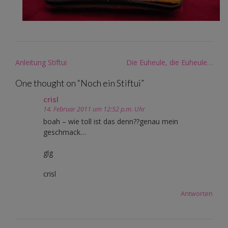
Post
Anleitung Stiftui
Die Euheule, die Euheule…
navigation
One thought on “
Noch ein Stiftui
”
crisl
14. Februar 2011 um 12:52 p.m. Uhr
boah – wie toll ist das denn??genau mein
geschmack…
glg
crisl
Antworten