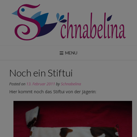
Skip
to
content
MENU
Noch ein Stiftui
Posted on
13. Februar 2011
by
Schnabelina
Hier kommt noch das Stiftui von der Jägerin: