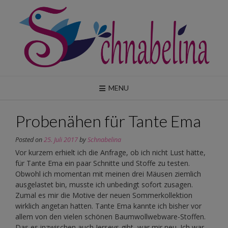
Skip
to
content
MENU
Probenähen für Tante Ema
Posted on
25. Juli 2017
by
Schnabelina
Vor kurzem erhielt ich die Anfrage, ob ich nicht Lust hätte,
für Tante Ema ein paar Schnitte und Stoffe zu testen.
Obwohl ich momentan mit meinen drei Mäusen ziemlich
ausgelastet bin, musste ich unbedingt sofort zusagen.
Zumal es mir die Motive der neuen Sommerkollektion
wirklich angetan hatten. Tante Ema kannte ich bisher vor
allem von den vielen schönen Baumwollwebware-Stoffen.
Das es inzwischen auch Jerseys gibt, war mir neu. Ich war