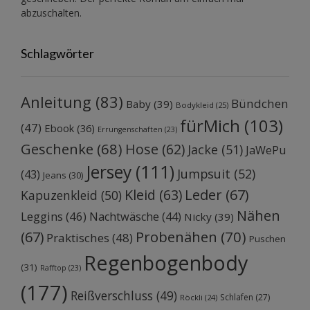
abzuschalten.
Schlagwörter
Anleitung
(83)
Bündchen
Baby
(39)
Bodykleid
(25)
fürMich
(103)
(47)
Ebook
(36)
Errungenschaften
(23)
Geschenke
(68)
Hose
(62)
Jacke
(51)
JaWePu
Jersey
(111)
Jumpsuit
(52)
(43)
Jeans
(30)
Kleid
(63)
Leder
(67)
Kapuzenkleid
(50)
Nähen
Leggins
(46)
Nachtwäsche
(44)
Nicky
(39)
Probenähen
(70)
(67)
Praktisches
(48)
Puschen
Regenbogenbody
(31)
Rafftop
(23)
(177)
Reißverschluss
(49)
Schlafen
(27)
Röckli
(24)