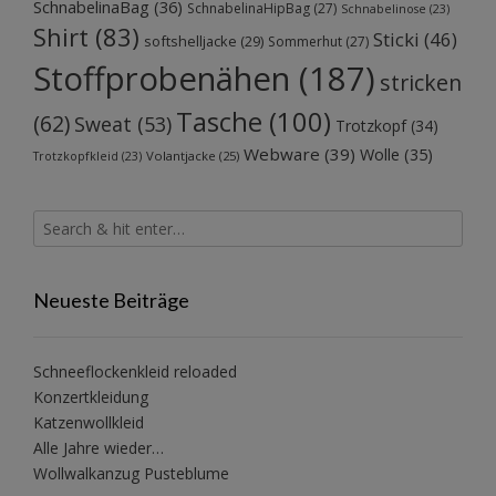
SchnabelinaBag
(36)
SchnabelinaHipBag
(27)
Schnabelinose
(23)
Shirt
(83)
Sticki
(46)
softshelljacke
(29)
Sommerhut
(27)
Stoffprobenähen
(187)
stricken
Tasche
(100)
(62)
Sweat
(53)
Trotzkopf
(34)
Webware
(39)
Wolle
(35)
Volantjacke
(25)
Trotzkopfkleid
(23)
Neueste Beiträge
Schneeflockenkleid reloaded
Konzertkleidung
Katzenwollkleid
Alle Jahre wieder…
Wollwalkanzug Pusteblume