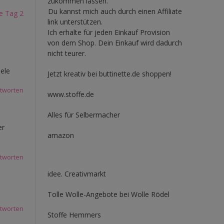
zukommen lassen.
Du kannst mich auch durch einen Affiliate
e Tag 2
link unterstützen.
Ich erhalte für jeden Einkauf Provision
von dem Shop. Dein Einkauf wird dadurch
nicht teurer.
aele
Jetzt kreativ bei buttinette.de shoppen!
tworten
www.stoffe.de
Alles für Selbermacher
er
amazon
tworten
idee. Creativmarkt
Tolle Wolle-Angebote bei Wolle Rödel
tworten
Stoffe Hemmers