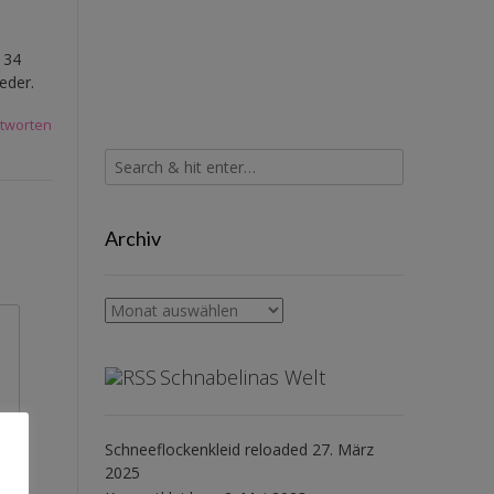
134
eder.
tworten
Archiv
Archiv
Schnabelinas Welt
Schneeflockenkleid reloaded
27. März
2025