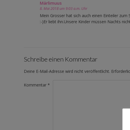
Märlimuus
8. Mai 2018 um 9:03 a.m. Uhr
Mein Grosser hat sich auch einen Einteiler zum 
:-)Er liebt ihn.Unsere Kinder müssen Nachts ni
Schreibe einen Kommentar
Deine E-Mail-Adresse wird nicht veröffentlicht.
Erforderli
Kommentar
*