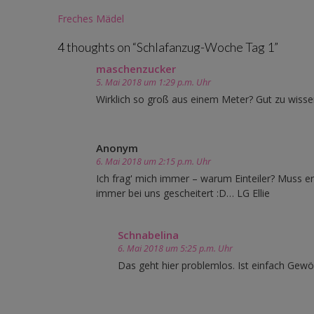
Post
Freches Mädel
navigation
4 thoughts on “
Schlafanzug-Woche Tag 1
”
maschenzucker
5. Mai 2018 um 1:29 p.m. Uhr
Wirklich so groß aus einem Meter? Gut zu wissen
Anonym
6. Mai 2018 um 2:15 p.m. Uhr
Ich frag' mich immer – warum Einteiler? Muss er
immer bei uns gescheitert :D… LG Ellie
Schnabelina
6. Mai 2018 um 5:25 p.m. Uhr
Das geht hier problemlos. Ist einfach Gew