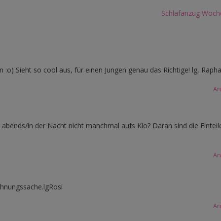
Schlafanzug Woch
 :o) Sieht so cool aus, für einen Jungen genau das Richtige! lg, Raph
An
 abends/in der Nacht nicht manchmal aufs Klo? Daran sind die Einteil
An
öhnungssache.lgRosi
An