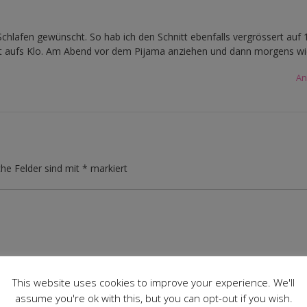
Schlafen gewünscht. So hab ich den Schnitt ebenfalls vergrössert auf 
cht aufs Klo. Am Abend vor dem Pijama anziehen und dann morgens wi
An
che Felder sind mit
*
markiert
This website uses cookies to improve your experience. We'll
assume you're ok with this, but you can opt-out if you wish.