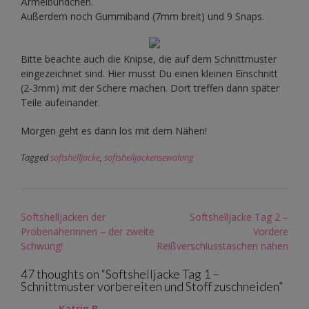
Ärmelbündchen.
Außerdem noch Gummiband (7mm breit) und 9 Snaps.
Bitte beachte auch die Knipse, die auf dem Schnittmuster
eingezeichnet sind. Hier musst Du einen kleinen Einschnitt
(2-3mm) mit der Schere machen. Dort treffen dann später
Teile aufeinander.
Morgen geht es dann los mit dem Nähen!
Tagged
softshelljacke
,
softshelljackensewalong
Post
Softshelljacken der
Softshelljacke Tag 2 –
navigation
Probenäherinnen – der zweite
Vordere
Schwung!
Reißverschlusstaschen nähen
47 thoughts on “
Softshelljacke Tag 1 –
Schnittmuster vorbereiten und Stoff zuschneiden
”
Katrin B.