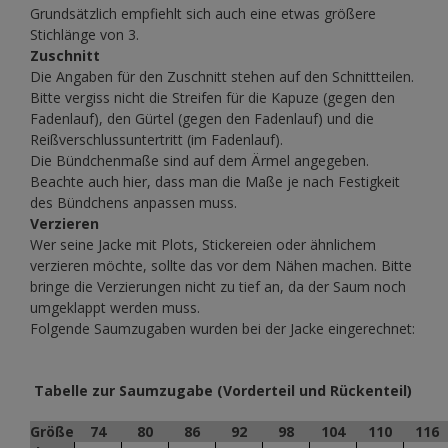
Grundsätzlich empfiehlt sich auch eine etwas größere
Stichlänge von 3.
Zuschnitt
Die Angaben für den Zuschnitt stehen auf den Schnittteilen.
Bitte vergiss nicht die Streifen für die Kapuze (gegen den
Fadenlauf), den Gürtel (gegen den Fadenlauf) und die
Reißverschlussuntertritt (im Fadenlauf).
Die Bündchenmaße sind auf dem Ärmel angegeben.
Beachte auch hier, dass man die Maße je nach Festigkeit
des Bündchens anpassen muss.
Verzieren
Wer seine Jacke mit Plots, Stickereien oder ähnlichem
verzieren möchte, sollte das vor dem Nähen machen. Bitte
bringe die Verzierungen nicht zu tief an, da der Saum noch
umgeklappt werden muss.
Folgende Saumzugaben wurden bei der Jacke eingerechnet:
Tabelle zur Saumzugabe (Vorderteil und Rückenteil)
Größe
74
80
86
92
98
104
110
116