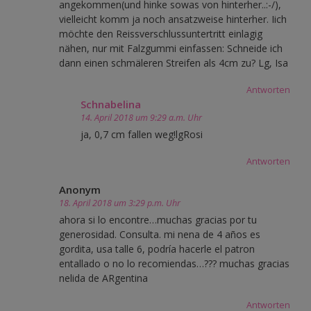
angekommen(und hinke sowas von hinterher..:-/),
vielleicht komm ja noch ansatzweise hinterher. Iich
möchte den Reissverschlussuntertritt einlagig
nähen, nur mit Falzgummi einfassen: Schneide ich
dann einen schmäleren Streifen als 4cm zu? Lg, Isa
Antworten
Schnabelina
14. April 2018 um 9:29 a.m. Uhr
ja, 0,7 cm fallen weg!lgRosi
Antworten
Anonym
18. April 2018 um 3:29 p.m. Uhr
ahora si lo encontre…muchas gracias por tu
generosidad. Consulta. mi nena de 4 años es
gordita, usa talle 6, podría hacerle el patron
entallado o no lo recomiendas…??? muchas gracias
nelida de ARgentina
Antworten