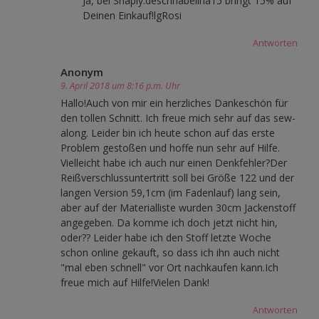
Ja, bei Snaply.deschnabelina15 bringt 15% auf
Deinen Einkauf!lgRosi
Antworten
Anonym
9. April 2018 um 8:16 p.m. Uhr
Hallo!Auch von mir ein herzliches Dankeschön für
den tollen Schnitt. Ich freue mich sehr auf das sew-
along. Leider bin ich heute schon auf das erste
Problem gestoßen und hoffe nun sehr auf Hilfe.
Vielleicht habe ich auch nur einen Denkfehler?Der
Reißverschlussuntertritt soll bei Größe 122 und der
langen Version 59,1cm (im Fadenlauf) lang sein,
aber auf der Materialliste wurden 30cm Jackenstoff
angegeben. Da komme ich doch jetzt nicht hin,
oder?? Leider habe ich den Stoff letzte Woche
schon online gekauft, so dass ich ihn auch nicht
"mal eben schnell" vor Ort nachkaufen kann.Ich
freue mich auf Hilfe!Vielen Dank!
Antworten