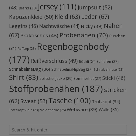
Jersey
(111)
Jumpsuit
(52)
(43)
Jeans
(30)
Kleid
(63)
Leder
(67)
Kapuzenkleid
(50)
Nähen
Leggins
(46)
Nachtwäsche
(44)
Nicky
(39)
Probenähen
(70)
(67)
Praktisches
(48)
Puschen
Regenbogenbody
(31)
Rafftop
(23)
(177)
Reißverschluss
(49)
Schlafen
(27)
Röckli
(24)
SchnabelinaBag
(36)
SchnabelinaHipBag
(27)
Schnabelinose
(23)
Shirt
(83)
Sticki
(46)
softshelljacke
(29)
Sommerhut
(27)
Stoffprobenähen
(187)
stricken
Tasche
(100)
(62)
Sweat
(53)
Trotzkopf
(34)
Webware
(39)
Wolle
(35)
Volantjacke
(25)
Trotzkopfkleid
(23)