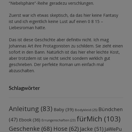
“Nebelsphäre”-Reihe
geradezu verschlungen.
Zuerst war ich etwas skeptisch, da das hier keine Fantasy
ist und ich eigentlich keine Lust auf einen 0 8 15 –
Liebesroman hatte.
Das ist diese Geschichte aber definitiv nicht. Ich mag
Johannas Art ihre Protagonisten zu schildern. Sie zieht einen
sofort in den Bann. Natürlich ist das hier eher leichte Kost,
aber trotzdem ist sie nicht seicht sondern wirklich gut
geschrieben. Der perfekte Roman um einfach mal
abzuschalten.
Schlagwörter
Anleitung
(83)
Bündchen
Baby
(39)
Bodykleid
(25)
fürMich
(103)
(47)
Ebook
(36)
Errungenschaften
(23)
Geschenke
(68)
Hose
(62)
Jacke
(51)
JaWePu