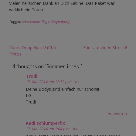
Vielen herzlichen Dank an Dich Sabine. Das Paket war
wirklich ein Traum!
Tagged
Geschenke
,
Regenbogenbody
Post
Rums Doppelpack! (Chili
Fünf auf einen Streich!
navigation
Pinto)
14 thoughts on “
Sommerliches!
”
Trudi
17. Mai 2014 um 12:12 p.m. Uhr
Deine Bodys sind einfach nur schön!!!
LG
Trudi
Antworten
Kadi schlumperfix
17. Mai 2014 um 1:04 p.m. Uhr