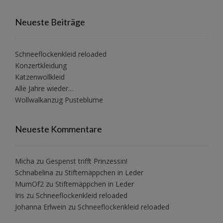
Neueste Beiträge
Schneeflockenkleid reloaded
Konzertkleidung
Katzenwollkleid
Alle Jahre wieder…
Wollwalkanzug Pusteblume
Neueste Kommentare
Micha
zu
Gespenst trifft Prinzessin!
Schnabelina
zu
Stiftemäppchen in Leder
MumOf2
zu
Stiftemäppchen in Leder
Iris
zu
Schneeflockenkleid reloaded
Johanna Erlwein
zu
Schneeflockenkleid reloaded