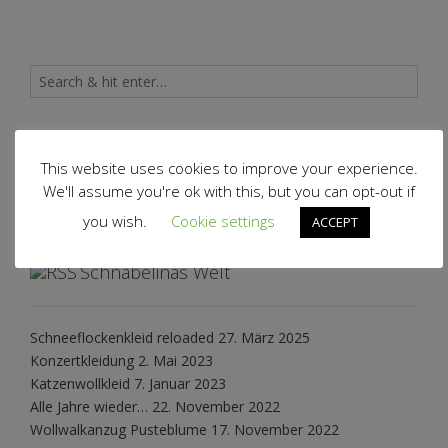
Archiv
This website uses cookies to improve your experience.
We'll assume you're ok with this, but you can opt-out if
Archiv
you wish.
Cookie settings
ACCEPT
Schnabelinas Welt
Schneeflockenkleid reloaded
27. März 2025
Konzertkleidung
2. Mai 2023
Katzenwollkleid
7. Januar 2023
Alle Jahre wieder…
22. November 2022
Wollwalkanzug Pusteblume
17. November 2022