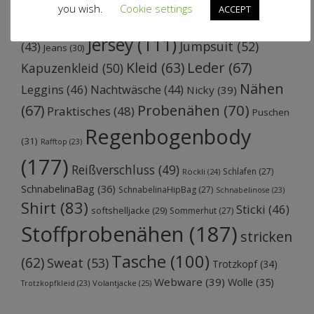
Ebook
(36)
Errungenschaften
(23)
you wish.
Cookie settings
ACCEPT
Geschenke
(68)
Hose
(62)
Jacke
(51)
JaWePu
Jersey
(111)
Jumpsuit
(52)
(43)
Jeans
(30)
Kleid
(63)
Leder
(67)
Kapuzenkleid
(50)
Nähen
Leggins
(46)
Nachtwäsche
(44)
Nicky
(39)
Probenähen
(70)
(67)
Praktisches
(48)
Puschen
Regenbogenbody
(31)
Rafftop
(23)
(177)
Reißverschluss
(49)
Schlafen
(27)
Röckli
(24)
SchnabelinaBag
(36)
SchnabelinaHipBag
(27)
Schnabelinose
(23)
Shirt
(83)
Sticki
(46)
softshelljacke
(29)
Sommerhut
(27)
Stoffprobenähen
(187)
stricken
Tasche
(100)
(62)
Sweat
(53)
Trotzkopf
(34)
Webware
(39)
Wolle
(35)
Volantjacke
(25)
Trotzkopfkleid
(23)