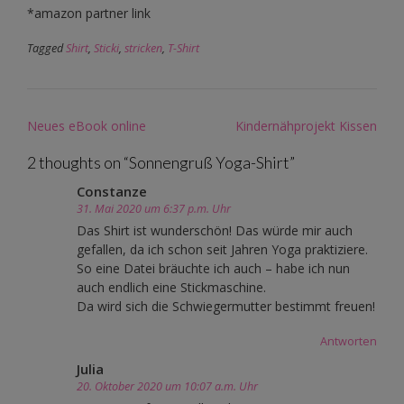
*amazon partner link
Tagged
Shirt
,
Sticki
,
stricken
,
T-Shirt
Post
Neues eBook online
Kindernähprojekt Kissen
navigation
2 thoughts on “
Sonnengruß Yoga-Shirt
”
Constanze
31. Mai 2020 um 6:37 p.m. Uhr
Das Shirt ist wunderschön! Das würde mir auch
gefallen, da ich schon seit Jahren Yoga praktiziere.
So eine Datei bräuchte ich auch – habe ich nun
auch endlich eine Stickmaschine.
Da wird sich die Schwiegermutter bestimmt freuen!
Antworten
Julia
20. Oktober 2020 um 10:07 a.m. Uhr