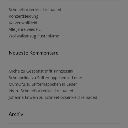
Schneeflockenkleid reloaded
Konzertkleidung
Katzenwollkleid
Alle Jahre wieder…
Wollwalkanzug Pusteblume
Neueste Kommentare
Micha
zu
Gespenst trifft Prinzessin!
Schnabelina
zu
Stiftemäppchen in Leder
MumOf2
zu
Stiftemäppchen in Leder
Iris
zu
Schneeflockenkleid reloaded
Johanna Erlwein
zu
Schneeflockenkleid reloaded
Archiv