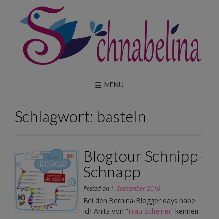
Skip
to
content
MENU
Schlagwort:
basteln
Blogtour Schnipp-
Schnapp
Posted on
1. September 2016
Bei den Bernina-Blogger days habe
ich Anita von “
Frau Scheiner
” kennen