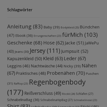
Schlagwörter
Anleitung
(83)
Bündchen
Baby
(39)
Bodykleid
(25)
fürMich
(103)
(47)
Ebook
(36)
Errungenschaften
(23)
Geschenke
(68)
Hose
(62)
Jacke
(51)
JaWePu
Jersey
(111)
Jumpsuit
(52)
(43)
Jeans
(30)
Kleid
(63)
Leder
(67)
Kapuzenkleid
(50)
Nähen
Leggins
(46)
Nachtwäsche
(44)
Nicky
(39)
Probenähen
(70)
(67)
Praktisches
(48)
Puschen
Regenbogenbody
(31)
Rafftop
(23)
(177)
Reißverschluss
(49)
Schlafen
(27)
Röckli
(24)
SchnabelinaBag
(36)
SchnabelinaHipBag
(27)
Schnabelinose
(23)
Shirt
(83)
Sticki
(46)
softshelljacke
(29)