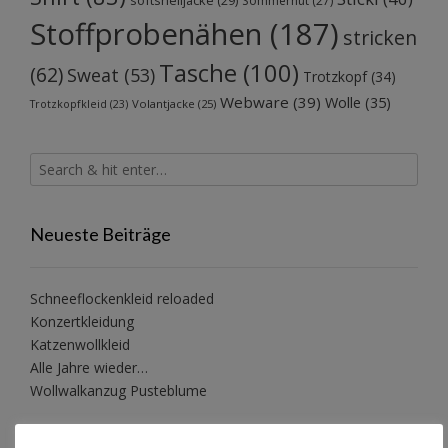
Sommerhut
(27)
Stoffprobenähen
(187)
stricken
Tasche
(100)
(62)
Sweat
(53)
Trotzkopf
(34)
Webware
(39)
Wolle
(35)
Volantjacke
(25)
Trotzkopfkleid
(23)
Neueste Beiträge
Schneeflockenkleid reloaded
Konzertkleidung
Katzenwollkleid
Alle Jahre wieder…
Wollwalkanzug Pusteblume