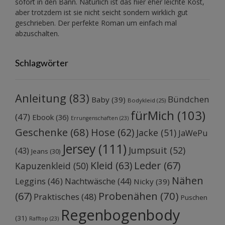
sofort in den Bann. Natürlich ist das hier eher leichte Kost,
aber trotzdem ist sie nicht seicht sondern wirklich gut
geschrieben. Der perfekte Roman um einfach mal
abzuschalten.
Schlagwörter
Anleitung
(83)
Bündchen
Baby
(39)
Bodykleid
(25)
fürMich
(103)
(47)
Ebook
(36)
Errungenschaften
(23)
Geschenke
(68)
Hose
(62)
Jacke
(51)
JaWePu
Jersey
(111)
Jumpsuit
(52)
(43)
Jeans
(30)
Kleid
(63)
Leder
(67)
Kapuzenkleid
(50)
Nähen
Leggins
(46)
Nachtwäsche
(44)
Nicky
(39)
Probenähen
(70)
(67)
Praktisches
(48)
Puschen
Regenbogenbody
(31)
Rafftop
(23)