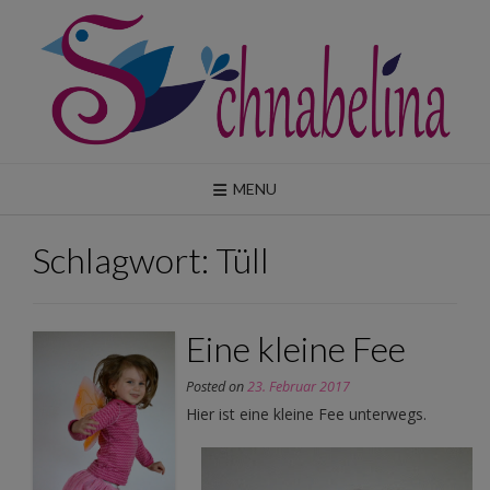
Skip
to
content
MENU
Schlagwort:
Tüll
Eine kleine Fee
Posted on
23. Februar 2017
Hier ist eine kleine Fee unterwegs.