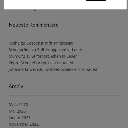
Alle Jahre wieder…
Wollwalkanzug Pusteblume
Neueste Kommentare
Micha
zu
Gespenst trifft Prinzessin!
Schnabelina
zu
Stiftemäppchen in Leder
MumOf2
zu
Stiftemäppchen in Leder
Iris
zu
Schneeflockenkleid reloaded
Johanna Erlwein
zu
Schneeflockenkleid reloaded
Archiv
März 2025
Mai 2023
Januar 2023
November 2022