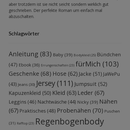
aber trotzdem ist sie nicht seicht sondern wirklich gut
geschrieben. Der perfekte Roman um einfach mal
abzuschalten.
Schlagwörter
Anleitung
(83)
Bündchen
Baby
(39)
Bodykleid
(25)
fürMich
(103)
(47)
Ebook
(36)
Errungenschaften
(23)
Geschenke
(68)
Hose
(62)
Jacke
(51)
JaWePu
Jersey
(111)
Jumpsuit
(52)
(43)
Jeans
(30)
Kleid
(63)
Leder
(67)
Kapuzenkleid
(50)
Nähen
Leggins
(46)
Nachtwäsche
(44)
Nicky
(39)
Probenähen
(70)
(67)
Praktisches
(48)
Puschen
Regenbogenbody
(31)
Rafftop
(23)