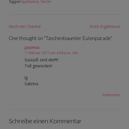
Tagged
Applikation
,
Tasche
Post
Noch ein Cheetai
Erste Ergebnisse
navigation
One thought on “
Taschenbaumler Eulenparade
”
jasimia
7. Februar 2011 um 2:04 p.m. Uhr
Süüüüß sind die!!!!!
Toll geworden!
lg
Sabrina
Antworten
Schreibe einen Kommentar