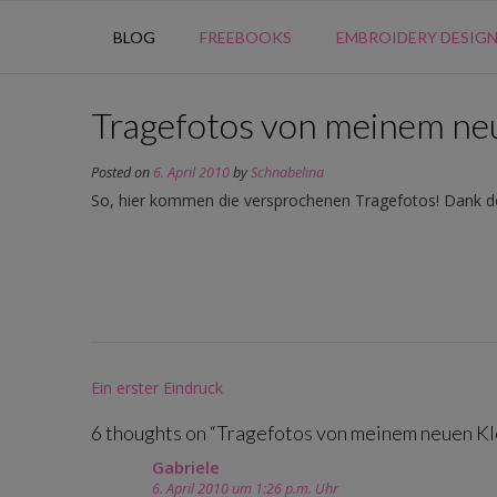
BLOG
FREEBOOKS
EMBROIDERY DESIG
Tragefotos von meinem ne
Posted on
6. April 2010
by
Schnabelina
So, hier kommen die versprochenen Tragefotos! Dank der
Post
Ein erster Eindruck
navigation
6 thoughts on “
Tragefotos von meinem neuen Kl
Gabriele
6. April 2010 um 1:26 p.m. Uhr