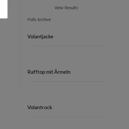
View Results
Polls Archive
Volantjacke
Rafftop mit Ärmeln
Volantrock