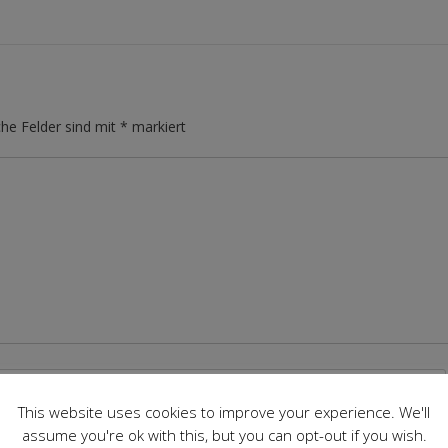
che Felder sind mit
*
markiert
This website uses cookies to improve your experience. We'll
assume you're ok with this, but you can opt-out if you wish.