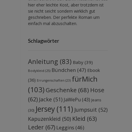
hier eher leichte Kost, aber trotzdem ist
sie nicht seicht sondern wirklich gut
geschrieben. Der perfekte Roman um
einfach mal abzuschalten.
Schlagwörter
Anleitung
(83)
Baby
(39)
Bündchen
(47)
Ebook
Bodykleid
(25)
fürMich
(36)
Errungenschaften
(23)
(103)
Geschenke
(68)
Hose
(62)
Jacke
(51)
JaWePu
(43)
Jeans
Jersey
(111)
Jumpsuit
(52)
(30)
Kleid
(63)
Kapuzenkleid
(50)
Leder
(67)
Leggins
(46)