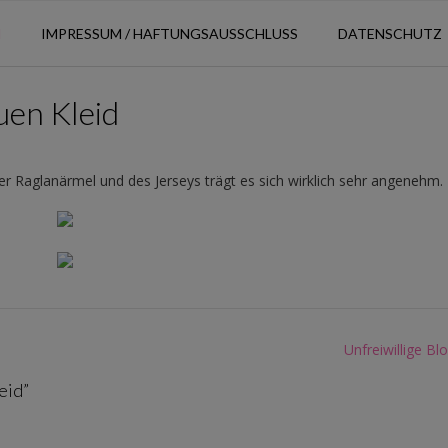
N
IMPRESSUM / HAFTUNGSAUSSCHLUSS
DATENSCHUTZ
uen Kleid
 Raglanärmel und des Jerseys trägt es sich wirklich sehr angenehm.
Unfreiwillige B
eid
”