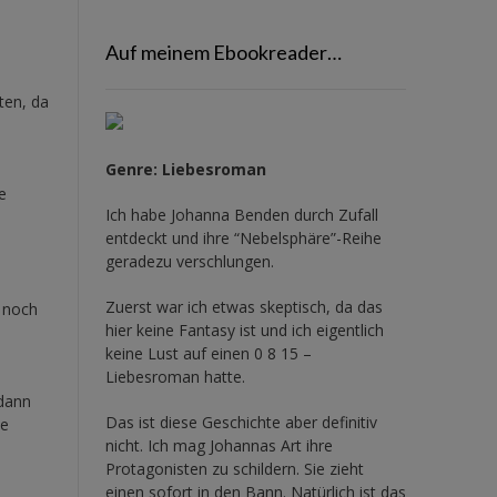
Auf meinem Ebookreader…
ten, da
Genre: Liebesroman
e
Ich habe Johanna Benden durch Zufall
entdeckt und ihre
“Nebelsphäre”-Reihe
geradezu verschlungen.
Zuerst war ich etwas skeptisch, da das
l noch
hier keine Fantasy ist und ich eigentlich
keine Lust auf einen 0 8 15 –
Liebesroman hatte.
 dann
Das ist diese Geschichte aber definitiv
ie
nicht. Ich mag Johannas Art ihre
Protagonisten zu schildern. Sie zieht
einen sofort in den Bann. Natürlich ist das