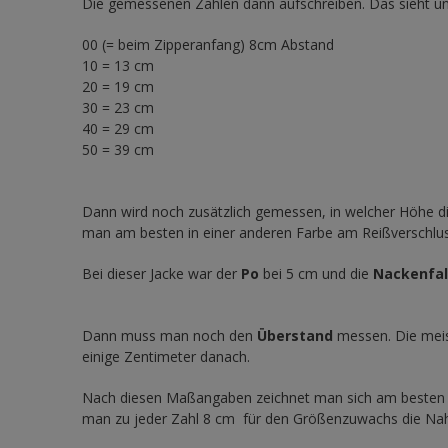
Die gemessenen Zahlen dann aufschreiben. Das sieht un
00 (= beim Zipperanfang) 8cm Abstand
10 = 13 cm
20 = 19 cm
30 = 23 cm
40 = 29 cm
50 = 39 cm
Dann wird noch zusätzlich gemessen, in welcher Höhe di
man am besten in einer anderen Farbe am Reißverschlus
Bei dieser Jacke war der
Po
bei 5 cm und die
Nackenfal
Dann muss man noch den
Überstand
messen. Die meis
einige Zentimeter danach.
Nach diesen Maßangaben zeichnet man sich am besten e
man zu jeder Zahl 8 cm für den Größenzuwachs die Nah