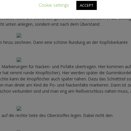
Cookie settings
ACCEPT
foberkante nicht am Stoffbruch gemessen werden sondern in der Schrä
ht unten anlegen, sondern erst nach dem Überstand.
m hinzu zeichnen. Dann eine schöne Rundung an der Kopfoberkante
ie Markierungen für Nacken- und Pofalte übertragen. Hier kommen au
r hat nimmt runde Knopflöcher). Hier werden später die Gummikorde
hte kann die Knopflöcher auch später nähen. Dazu das Schnittteil s
n man direkt am Kind die Po- und Nackenfalte markieren. Dann ist z
le schon verbunden sind und man eng am Reißverschluss nähen muss, 
auf die rechte Seite des Oberstoffes legen. Dabei nicht den