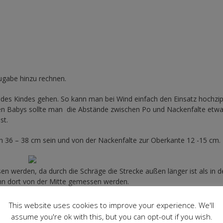
gabe hinzu rechnen.
 des Kindes gehen. So kann man bei Wind einfach den Einsatz hochzi
eren Babys sollte man die Abstände zwischen Po und Nackenfalte etw
st.
n 36 – 38 cm sein und von der Nackenfalte zur Oberkante 12 -15 cm.
 werden, da durch die Schräge die Strecke außen länger ist als in d
ann dort von der Mitte gemessen werden.
icher fühlt, kann auch ein richtigen Schnitt herstellen)
This website uses cookies to improve your experience. We'll
ert werden!!!), unten mit dem Überstand+Natzugabe anfangen, dann d
assume you're ok with this, but you can opt-out if you wish.
de eintragen.