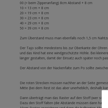
00 (= beim Zipperanfang) 8cm Abstand + 8 cm
10 = 13 cm + 8 cm
20 = 19 cm + 8 cm
30 = 23 cm + 8 cm
40 = 29 cm + 8 cm
50 = 39 cm + 8 cm
Zum Überstand muss man ebenfalls noch 1,5 cm Nahtzu
Der Tajo sollte mindestens bis zur Oberkante der Ohren
und das Kind hat eine windgeschützte Höhle. Bei klein
länger gestalten, damit der Einsatz auch später noch pas
Der Abstand von der Nackenfalte zum Po sollte zwische
Die roten Strecken müssen nachher an der Seite gemessen
Mitte (bei dem Rest ist das aber unerheblich, deshalb k
Dann überträgt man das Raster auf den Stoff (wer sich uns
Dazu den Stoff falten (die Abstände müssen dann halbi
10cm-Raster anzeichnen und dann die halbierten Abstän