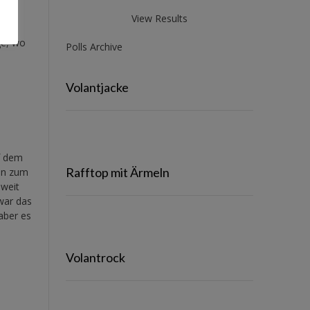
View Results
ge, wo
Polls Archive
Volantjacke
f dem
Rafftop mit Ärmeln
ln zum
oweit
war das
aber es
Volantrock