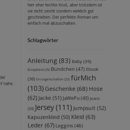
hier eher leichte Kost, aber trotzdem ist
sie nicht seicht sondern wirklich gut
geschrieben. Der perfekte Roman um
einfach mal abzuschalten.
Schlagwörter
Anleitung
(83)
Baby
(39)
Bündchen
(47)
Ebook
Bodykleid
(25)
fürMich
del
(36)
Errungenschaften
(23)
ef nähe.
(103)
Geschenke
(68)
Hose
(62)
Jacke
(51)
JaWePu
(43)
Jeans
Jersey
(111)
Jumpsuit
(52)
(30)
Kleid
(63)
Kapuzenkleid
(50)
Leder
(67)
Leggins
(46)