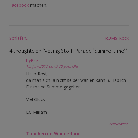
Facebook
machen.
Post
Schlafen…
RUMS-Rock
navigation
4 thoughts on “
Voting Stoff-Parade “Summertime”
”
LyFre
19. Juni 2013 um 9:20 p.m. Uhr
Hallo Rosi,
da man sich ja nicht selber wählen kann ;). Hab ich
Dir meine Stimme gegeben.
Viel Glück
LG Miriam
Antworten
Trinchen im Wunderland