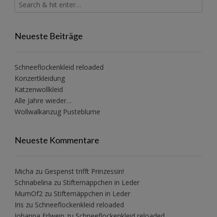
Neueste Beiträge
Schneeflockenkleid reloaded
Konzertkleidung
Katzenwollkleid
Alle Jahre wieder…
Wollwalkanzug Pusteblume
Neueste Kommentare
Micha
zu
Gespenst trifft Prinzessin!
Schnabelina
zu
Stiftemäppchen in Leder
MumOf2
zu
Stiftemäppchen in Leder
Iris
zu
Schneeflockenkleid reloaded
Johanna Erlwein
zu
Schneeflockenkleid reloaded