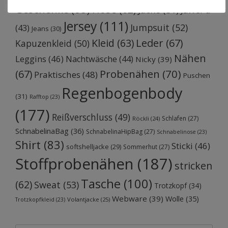
Geschenke
(68)
Hose
(62)
Jacke
(51)
JaWePu
Jersey
(111)
Jumpsuit
(52)
(43)
Jeans
(30)
Kleid
(63)
Leder
(67)
Kapuzenkleid
(50)
Nähen
Leggins
(46)
Nachtwäsche
(44)
Nicky
(39)
Probenähen
(70)
(67)
Praktisches
(48)
Puschen
Regenbogenbody
(31)
Rafftop
(23)
(177)
Reißverschluss
(49)
Schlafen
(27)
Röckli
(24)
SchnabelinaBag
(36)
SchnabelinaHipBag
(27)
Schnabelinose
(23)
Shirt
(83)
Sticki
(46)
softshelljacke
(29)
Sommerhut
(27)
Stoffprobenähen
(187)
stricken
Tasche
(100)
(62)
Sweat
(53)
Trotzkopf
(34)
Webware
(39)
Wolle
(35)
Volantjacke
(25)
Trotzkopfkleid
(23)