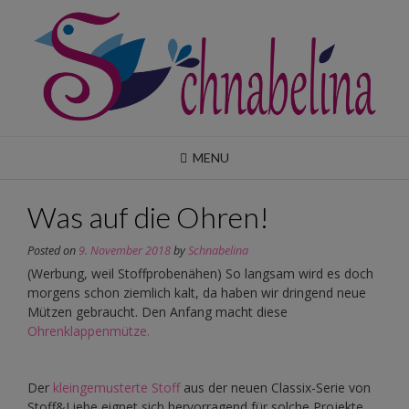
Skip
to
content
MENU
Was auf die Ohren!
Posted on
9. November 2018
by
Schnabelina
(Werbung, weil Stoffprobenähen) So langsam wird es doch
morgens schon ziemlich kalt, da haben wir dringend neue
Mützen gebraucht. Den Anfang macht diese
Ohrenklappenmütze.
Der
kleingemusterte Stoff
aus der neuen Classix-Serie von
Stoff&Liebe eignet sich hervorragend für solche Projekte.