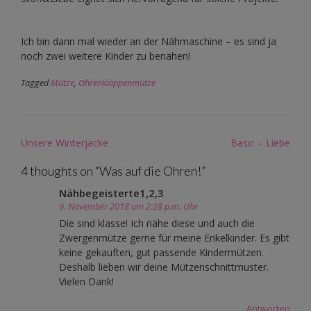
Ich bin dann mal wieder an der Nähmaschine – es sind ja
noch zwei weitere Kinder zu benähen!
Tagged
Mütze
,
Ohrenklappenmütze
Post
Unsere Winterjacke
Basic – Liebe
navigation
4 thoughts on “
Was auf die Ohren!
”
Nähbegeisterte1,2,3
9. November 2018 um 2:28 p.m. Uhr
Die sind klasse! Ich nähe diese und auch die
Zwergenmütze gerne für meine Enkelkinder. Es gibt
keine gekauften, gut passende Kindermützen.
Deshalb lieben wir deine Mützenschnittmuster.
Vielen Dank!
Antworten