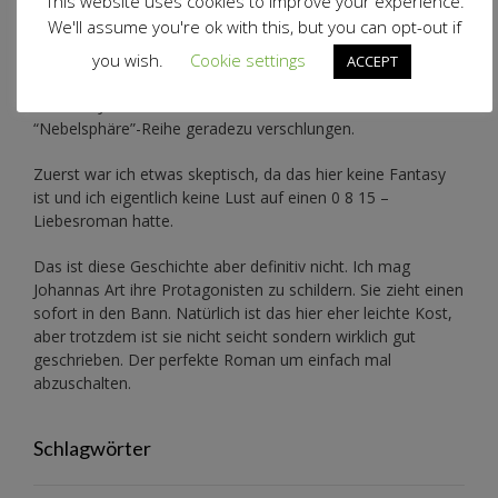
This website uses cookies to improve your experience.
We'll assume you're ok with this, but you can opt-out if
Genre: Liebesroman
you wish.
Cookie settings
ACCEPT
Ich habe Johanna Benden durch Zufall entdeckt und ihre
“Nebelsphäre”-Reihe
geradezu verschlungen.
Zuerst war ich etwas skeptisch, da das hier keine Fantasy
ist und ich eigentlich keine Lust auf einen 0 8 15 –
Liebesroman hatte.
Das ist diese Geschichte aber definitiv nicht. Ich mag
Johannas Art ihre Protagonisten zu schildern. Sie zieht einen
sofort in den Bann. Natürlich ist das hier eher leichte Kost,
aber trotzdem ist sie nicht seicht sondern wirklich gut
geschrieben. Der perfekte Roman um einfach mal
abzuschalten.
Schlagwörter