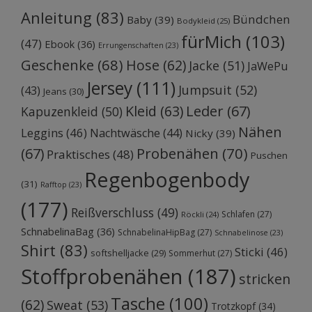
Anleitung
(83)
Bündchen
Baby
(39)
Bodykleid
(25)
fürMich
(103)
(47)
Ebook
(36)
Errungenschaften
(23)
Geschenke
(68)
Hose
(62)
Jacke
(51)
JaWePu
Jersey
(111)
Jumpsuit
(52)
(43)
Jeans
(30)
Kleid
(63)
Leder
(67)
Kapuzenkleid
(50)
Nähen
Leggins
(46)
Nachtwäsche
(44)
Nicky
(39)
Probenähen
(70)
(67)
Praktisches
(48)
Puschen
Regenbogenbody
(31)
Rafftop
(23)
(177)
Reißverschluss
(49)
Schlafen
(27)
Röckli
(24)
SchnabelinaBag
(36)
SchnabelinaHipBag
(27)
Schnabelinose
(23)
Shirt
(83)
Sticki
(46)
softshelljacke
(29)
Sommerhut
(27)
Stoffprobenähen
(187)
stricken
Tasche
(100)
(62)
Sweat
(53)
Trotzkopf
(34)