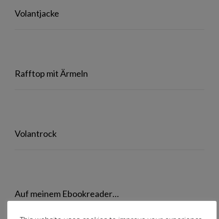
Volantjacke
Rafftop mit Ärmeln
Volantrock
Auf meinem Ebookreader…