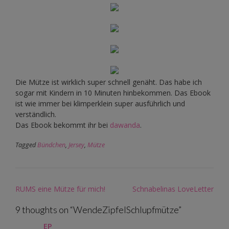
Die Mütze ist wirklich super schnell genäht. Das habe ich
sogar mit Kindern in 10 Minuten hinbekommen. Das Ebook
ist wie immer bei klimperklein super ausführlich und
verständlich.
Das Ebook bekommt ihr bei
dawanda
.
Tagged
Bündchen
,
Jersey
,
Mütze
Post
RUMS eine Mütze für mich!
Schnabelinas LoveLetter
navigation
9 thoughts on “
WendeZipfelSchlupfmütze
”
EP