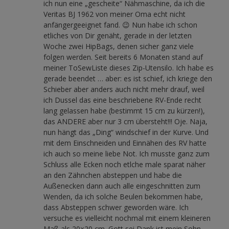
ich nun eine „gescheite“ Nähmaschine, da ich die
Veritas BJ 1962 von meiner Oma echt nicht
anfängergeeignet fand. 😉 Nun habe ich schon
etliches von Dir genäht, gerade in der letzten
Woche zwei HipBags, denen sicher ganz viele
folgen werden. Seit bereits 6 Monaten stand auf
meiner ToSewListe dieses Zip-Utensilo. Ich habe es
gerade beendet … aber: es ist schief, ich kriege den
Schieber aber anders auch nicht mehr drauf, weil
ich Dussel das eine beschriebene RV-Ende recht
lang gelassen habe (bestimmt 15 cm zu kürzen!),
das ANDERE aber nur 3 cm übersteht!!! Oje. Naja,
nun hängt das „Ding“ windschief in der Kurve. Und
mit dem Einschneiden und Einnähen des RV hatte
ich auch so meine liebe Not. Ich musste ganz zum
Schluss alle Ecken noch etlche male sparat näher
an den Zähnchen absteppen und habe die
Außenecken dann auch alle eingeschnitten zum
Wenden, da ich solche Beulen bekommen habe,
dass Absteppen schwer geworden wäre. Ich
versuche es vielleicht nochmal mit einem kleineren
Maß als 20×20 cm. Gott sei Dank ist mein Sohn