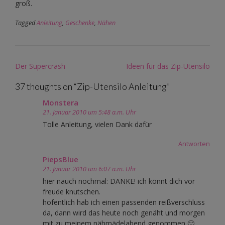
groß.
Tagged
Anleitung
,
Geschenke
,
Nähen
Post
Der Supercrash
Ideen für das Zip-Utensilo
navigation
37 thoughts on “
Zip-Utensilo Anleitung
”
Monstera
21. Januar 2010 um 5:48 a.m. Uhr
Tolle Anleitung, vielen Dank dafür
Antworten
PiepsBlue
21. Januar 2010 um 6:07 a.m. Uhr
hier nauch nochmal: DANKE! ich könnt dich vor
freude knutschen.
hofentlich hab ich einen passenden reißverschluss
da, dann wird das heute noch genäht und morgen
mit zu meinem nähmädelabend genommen 🙂