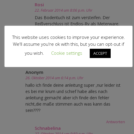
Rosi
22. Februar 2014 um 8:06 p.m. Uhr
Das Bodentuch ist zum versteifen. Der
Reißverschluss ist Endlos-Rv als Meterware.
lg
This website uses cookies to improve your experience.
We'll assume you're ok with this, but you can opt-out if
Rosi
you wish.
Cookie settings
ACCEPT
Antworten
Anonym
26. Oktober 2014 um 6:14 p.m. Uhr
hallo ich finde deine anleitung super ,nur leider ist
es bei mir krum und schief habe alles nach
anleitung gemacht aber ich finde den fehler
nicht,die maße stimmen auch was kann das
sein????
Antworten
Schnabelina
27. Oktober 2014 um 9:50 a.m. Uhr