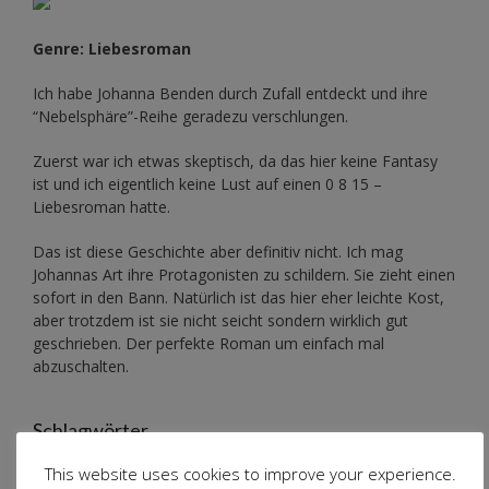
Genre: Liebesroman
Ich habe Johanna Benden durch Zufall entdeckt und ihre
“Nebelsphäre”-Reihe
geradezu verschlungen.
Zuerst war ich etwas skeptisch, da das hier keine Fantasy
ist und ich eigentlich keine Lust auf einen 0 8 15 –
Liebesroman hatte.
Das ist diese Geschichte aber definitiv nicht. Ich mag
Johannas Art ihre Protagonisten zu schildern. Sie zieht einen
sofort in den Bann. Natürlich ist das hier eher leichte Kost,
aber trotzdem ist sie nicht seicht sondern wirklich gut
geschrieben. Der perfekte Roman um einfach mal
abzuschalten.
Schlagwörter
This website uses cookies to improve your experience.