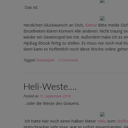
Das ist:
Herzlichen Glückwunsch an Dich,
Katha!
Bitte melde Dich
Einzelheiten klären können! Alle anderen: Nicht traurig s
wieder ein Gewinnspiel bei mir. Außerdem habe ich es en
HipBag-Ebook fertig zu stellen. Es muss nur noch mal K
dann kann es hoffentlich noch diese Woche online gehen
Tagged
Gewinnspiel
5 Comments
Heli-Weste….
Posted on
15. September 2014
…oder die Weste des Grauens.
Ich hatte hier noch einen halben Meter
Helis
vom
Stoff
Hubschrauber sehr mag, war er sofort einverstanden, da