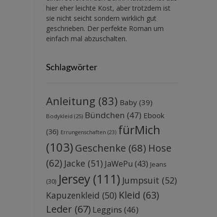
hier eher leichte Kost, aber trotzdem ist
sie nicht seicht sondern wirklich gut
geschrieben. Der perfekte Roman um
einfach mal abzuschalten.
Schlagwörter
Anleitung
(83)
Baby
(39)
Bündchen
(47)
Ebook
Bodykleid
(25)
fürMich
(36)
Errungenschaften
(23)
(103)
Geschenke
(68)
Hose
(62)
Jacke
(51)
JaWePu
(43)
Jeans
Jersey
(111)
Jumpsuit
(52)
(30)
Kleid
(63)
Kapuzenkleid
(50)
Leder
(67)
Leggins
(46)