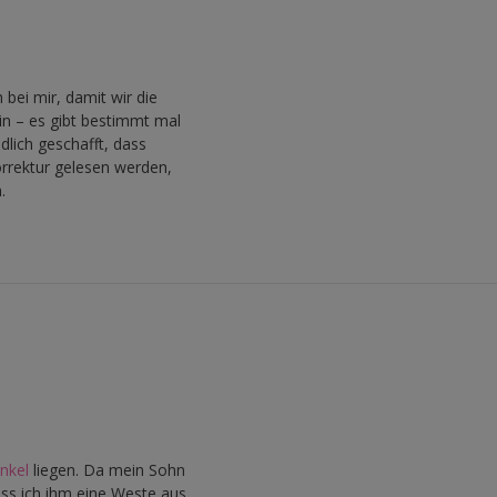
 bei mir, damit wir die
ein – es gibt bestimmt mal
dlich geschafft, dass
orrektur gelesen werden,
.
onkel
liegen. Da mein Sohn
ss ich ihm eine Weste aus