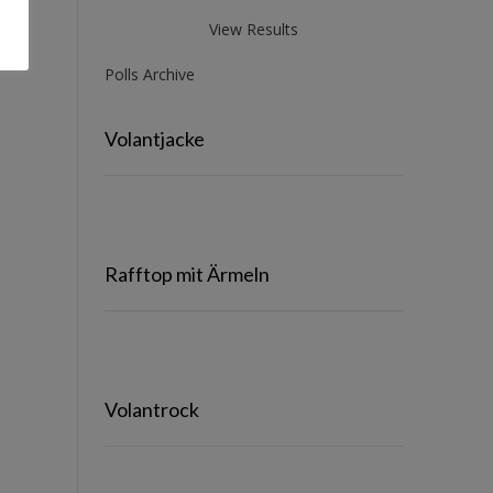
View Results
Polls Archive
Volantjacke
Rafftop mit Ärmeln
Volantrock