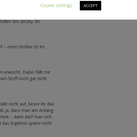
.
Cookie settings
ACCEPT
ollen Bio-Jersey. Ihr
 – mein Großer ist im
 erwischt. Dabei fällt mir
en-Stoff noch gar nicht
ibt nicht auf, bevor ihr das
 weiß ja, dass man am Anfang
e nehmt – dann darf man sich
 das Ergebnis später nicht