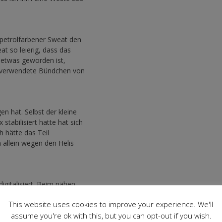
 petrolfarbener Sweat den
at so leierig, dass das
 etwas geworden ist,
as verwendete Bündchen von
en hat. Selbst der kleine
stabilisiert hatte hat sich
h hätte das Teil
 allein wegen den Helis
igitalisiert. Beim nähen
 ich so frustriert von dem
This website uses cookies to improve your experience. We'll
eira super strong Stickvlies
eber fixiert und mit breitem
assume you're ok with this, but you can opt-out if you wish.