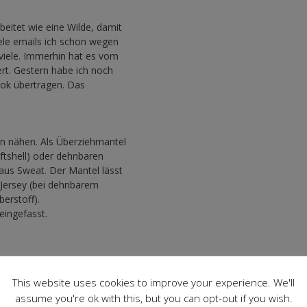
rbeitet wie eine Wilde, damit
iele emails ich schon wegen
viele. Immerhin hat es vom
rt. Gestern habe ich noch
ook übertragen. Das
ien nähen. Als Überziehmantel
tshell) oder dehnbaren
aus Sweat. Der Mantel lässt
h Jersey (bei dehnbarem
erstoff).
eingefasst.
This website uses cookies to improve your experience. We'll
assume you're ok with this, but you can opt-out if you wish.