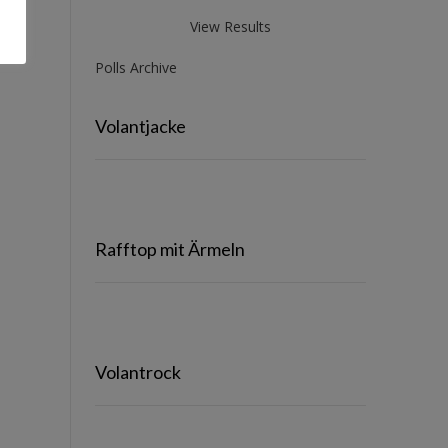
View Results
Polls Archive
Volantjacke
Rafftop mit Ärmeln
Volantrock