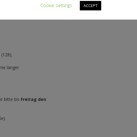
Cookie settings
ACCEPT
 (128),
rne länger
r bitte bis
Freitag den
ße)