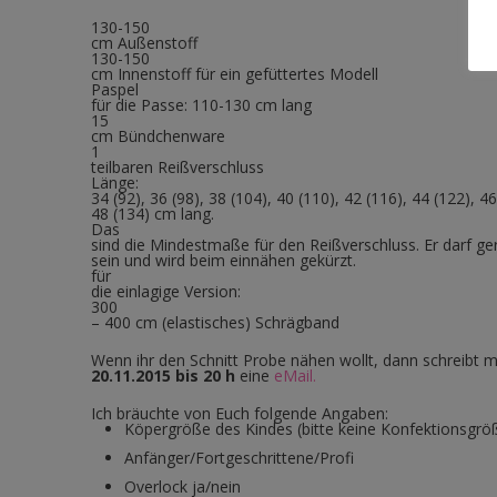
130-150
cm Außenstoff
130-150
cm Innenstoff für ein gefüttertes Modell
Paspel
für die Passe: 110-130 cm lang
15
cm Bündchenware
1
teilbaren Reißverschluss
Länge:
34 (92), 36 (98), 38 (104), 40 (110), 42 (116), 44 (122), 46
48 (134) cm lang.
Das
sind die Mindestmaße für den Reißverschluss. Er darf ge
sein und wird beim einnähen gekürzt.
für
die einlagige Version:
300
– 400 cm (elastisches) Schrägband
Wenn ihr den Schnitt Probe nähen wollt, dann schreibt mi
20.11.2015 bis 20 h
eine
eMail.
Ich bräuchte von Euch folgende Angaben:
Köpergröße des Kindes (bitte keine Konfektionsgrö
Anfänger/Fortgeschrittene/Profi
Overlock ja/nein