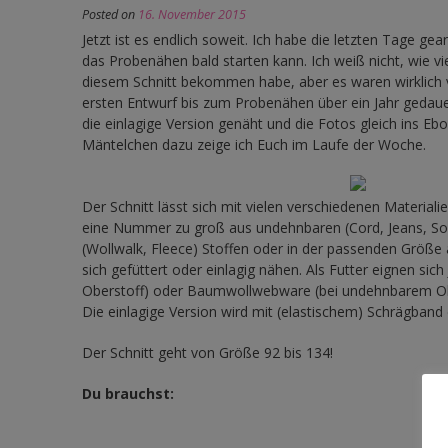
Posted on
16. November 2015
Jetzt ist es endlich soweit. Ich habe die letzten Tage gea
das Probenähen bald starten kann. Ich weiß nicht, wie v
diesem Schnitt bekommen habe, aber es waren wirklich 
ersten Entwurf bis zum Probenähen über ein Jahr gedaue
die einlagige Version genäht und die Fotos gleich ins Eb
Mäntelchen dazu zeige ich Euch im Laufe der Woche.
Der Schnitt lässt sich mit vielen verschiedenen Material
eine Nummer zu groß aus undehnbaren (Cord, Jeans, Sof
(Wollwalk, Fleece) Stoffen oder in der passenden Größe 
sich gefüttert oder einlagig nähen. Als Futter eignen sic
Oberstoff) oder Baumwollwebware (bei undehnbarem Ob
Die einlagige Version wird mit (elastischem) Schrägband 
Der Schnitt geht von Größe 92 bis 134!
Du brauchst: