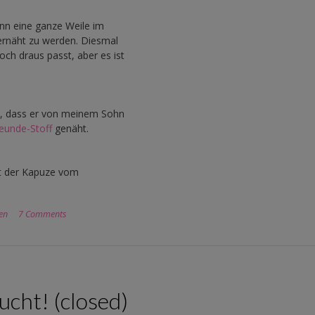
ann eine ganze Weile im
ernäht zu werden. Diesmal
noch draus passt, aber es ist
, dass er von meinem Sohn
eunde-Stoff
genäht.
t der Kapuze vom
en
7 Comments
cht! (closed)