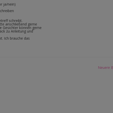
r ja/nein)
schreiben
treff schreibt.
tte anschließend gerne
e Gesichter können gerne
ck zu Anleitung und
bt. Ich brauche das
Neuere B