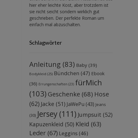
hier eher leichte Kost, aber trotzdem ist
sie nicht seicht sondern wirklich gut
geschrieben. Der perfekte Roman um
einfach mal abzuschalten.
Schlagwörter
Anleitung
(83)
Baby
(39)
Bündchen
(47)
Ebook
Bodykleid
(25)
fürMich
(36)
Errungenschaften
(23)
(103)
Geschenke
(68)
Hose
(62)
Jacke
(51)
JaWePu
(43)
Jeans
Jersey
(111)
Jumpsuit
(52)
(30)
Kleid
(63)
Kapuzenkleid
(50)
Leder
(67)
Leggins
(46)