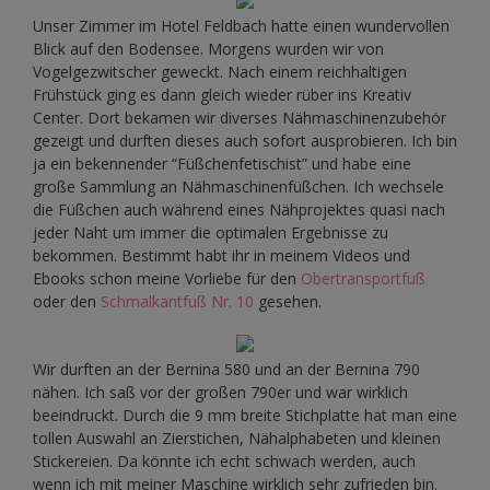
Unser Zimmer im Hotel Feldbach hatte einen wundervollen
Blick auf den Bodensee. Morgens wurden wir von
Vogelgezwitscher geweckt. Nach einem reichhaltigen
Frühstück ging es dann gleich wieder rüber ins Kreativ
Center. Dort bekamen wir diverses Nähmaschinenzubehör
gezeigt und durften dieses auch sofort ausprobieren. Ich bin
ja ein bekennender “Füßchenfetischist” und habe eine
große Sammlung an Nähmaschinenfüßchen. Ich wechsele
die Füßchen auch während eines Nähprojektes quasi nach
jeder Naht um immer die optimalen Ergebnisse zu
bekommen. Bestimmt habt ihr in meinem Videos und
Ebooks schon meine Vorliebe für den
Obertransportfuß
oder den
Schmalkantfuß Nr. 10
gesehen.
Wir durften an der Bernina 580 und an der Bernina 790
nähen. Ich saß vor der großen 790er und war wirklich
beeindruckt. Durch die 9 mm breite Stichplatte hat man eine
tollen Auswahl an Zierstichen, Nähalphabeten und kleinen
Stickereien. Da könnte ich echt schwach werden, auch
wenn ich mit meiner Maschine wirklich sehr zufrieden bin.