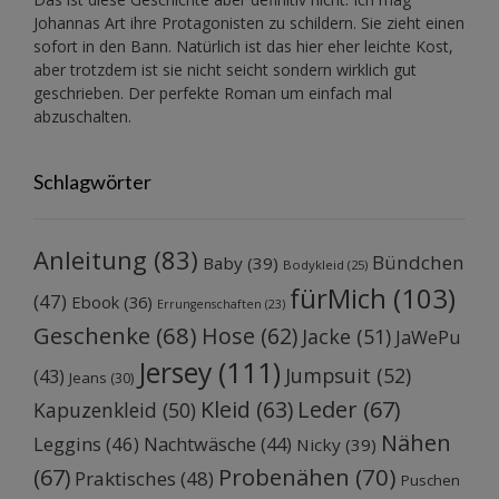
Johannas Art ihre Protagonisten zu schildern. Sie zieht einen
sofort in den Bann. Natürlich ist das hier eher leichte Kost,
aber trotzdem ist sie nicht seicht sondern wirklich gut
geschrieben. Der perfekte Roman um einfach mal
abzuschalten.
Schlagwörter
Anleitung
(83)
Bündchen
Baby
(39)
Bodykleid
(25)
fürMich
(103)
(47)
Ebook
(36)
Errungenschaften
(23)
Geschenke
(68)
Hose
(62)
Jacke
(51)
JaWePu
Jersey
(111)
Jumpsuit
(52)
(43)
Jeans
(30)
Kleid
(63)
Leder
(67)
Kapuzenkleid
(50)
Nähen
Leggins
(46)
Nachtwäsche
(44)
Nicky
(39)
Probenähen
(70)
(67)
Praktisches
(48)
Puschen