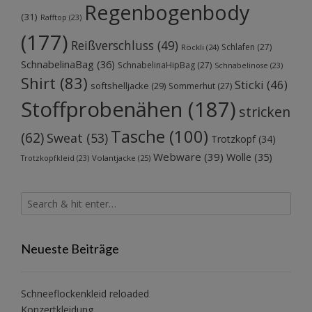
Regenbogenbody
(31)
Rafftop
(23)
(177)
Reißverschluss
(49)
Schlafen
(27)
Röckli
(24)
SchnabelinaBag
(36)
SchnabelinaHipBag
(27)
Schnabelinose
(23)
Shirt
(83)
Sticki
(46)
softshelljacke
(29)
Sommerhut
(27)
Stoffprobenähen
(187)
stricken
Tasche
(100)
(62)
Sweat
(53)
Trotzkopf
(34)
Webware
(39)
Wolle
(35)
Volantjacke
(25)
Trotzkopfkleid
(23)
Neueste Beiträge
Schneeflockenkleid reloaded
Konzertkleidung