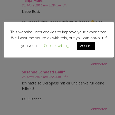
Tanja Maier
25. März 2016 um 8:29 a.m. Uhr
Liebe Rosi,
es war toll, dich kennen gelernt zu haben
Das
hast du sehr schön zusammen gefasst und ich
This website uses cookies to improve your experience.
bekomm schon wieder Sehnsucht nach der tollen
We'll assume you're ok with this, but you can opt-out if
Zeit mit euch ! Und den Kreisstickapparat muss ich
unbedingt auch noch ausprobieren!
you wish.
Cookie settings
ACCEPT
Ganz liebe Grüße Tanja
Antworten
Susanne Schaetti Ballif
25. März 2016 um 9:55 a.m. Uhr
Ich hatte so viel Spass mit dir und danke für deine
Hilfe <3
LG Susanne
Antworten