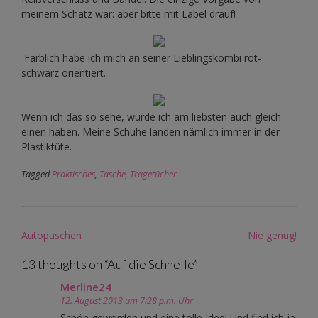
meinem Schatz war: aber bitte mit Label drauf!
Farblich habe ich mich an seiner Lieblingskombi rot-
schwarz orientiert.
Wenn ich das so sehe, würde ich am liebsten auch gleich
einen haben. Meine Schuhe landen nämlich immer in der
Plastiktüte.
Tagged
Praktisches
,
Tasche
,
Tragetücher
Post
Autopuschen
Nie genug!
navigation
13 thoughts on “
Auf die Schnelle
”
Merline24
12. August 2013 um 7:28 p.m. Uhr
Schön geworden und eine tolle Idee! Und find ich ja