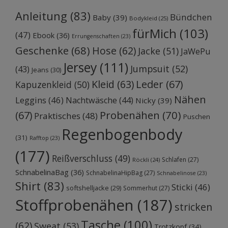
Anleitung
(83)
Bündchen
Baby
(39)
Bodykleid
(25)
fürMich
(103)
(47)
Ebook
(36)
Errungenschaften
(23)
Geschenke
(68)
Hose
(62)
Jacke
(51)
JaWePu
Jersey
(111)
Jumpsuit
(52)
(43)
Jeans
(30)
Kleid
(63)
Leder
(67)
Kapuzenkleid
(50)
Nähen
Leggins
(46)
Nachtwäsche
(44)
Nicky
(39)
Probenähen
(70)
(67)
Praktisches
(48)
Puschen
Regenbogenbody
(31)
Rafftop
(23)
(177)
Reißverschluss
(49)
Schlafen
(27)
Röckli
(24)
SchnabelinaBag
(36)
SchnabelinaHipBag
(27)
Schnabelinose
(23)
Shirt
(83)
Sticki
(46)
softshelljacke
(29)
Sommerhut
(27)
Stoffprobenähen
(187)
stricken
Tasche
(100)
(62)
Sweat
(53)
Trotzkopf
(34)