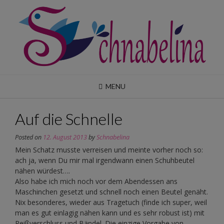
Skip
to
content
MENU
Auf die Schnelle
Posted on
12. August 2013
by
Schnabelina
Mein Schatz musste verreisen und meinte vorher noch so:
ach ja, wenn Du mir mal irgendwann einen Schuhbeutel
nähen würdest….
Also habe ich mich noch vor dem Abendessen ans
Maschinchen gesetzt und schnell noch einen Beutel genäht.
Nix besonderes, wieder aus Tragetuch (finde ich super, weil
man es gut einlagig nähen kann und es sehr robust ist) mit
Reißverschluss und Bändel. Die einzige Vorgabe von