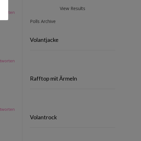
View Results
tworten
Polls Archive
Volantjacke
tworten
Rafftop mit Ärmeln
tworten
Volantrock