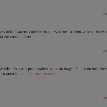
An
ötz Cookie blau mit Zubehör 48 cm. Was meinst denn, welcher Body p
für die Puppe nähen!
An
t. Würde sehr gerne probe nähen. Wenn du magst, findest du mich hier:
rekt unter
liju-handarbeit@t-online.de
An