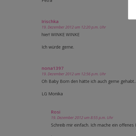
Petra
Irischka
19. Dezember 2012 um 12:20 p.m. Uhr
hier! WINKE WINKE
Ich würde gerne.
nona1397
19. Dezember 2012 um 12:56 p.m. Uhr
Oh Baby Born den hätte ich auch gerne gehabt
LG Monika
Rosi
19. Dezember 2012 um 8:55 p.m. Uhr
Schreib mir einfach. Ich mache ein offenes 