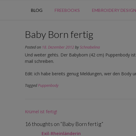
BLOG
FREEBOOKS
EMBROIDERY DESIG
Baby Born fertig
Posted on
18. Dezember 2012
by
Schnabelina
Und weiter gehts. Der Babyborn (42 cm) Puppenbody ist
mail schreiben.
Edit: ich habe bereits genug Meldungen, wer den Body
Tagged
Puppenbody
Post
Krümel ist fertig!
navigation
16 thoughts on “
Baby Born fertig
”
Exil-Rheinländerin