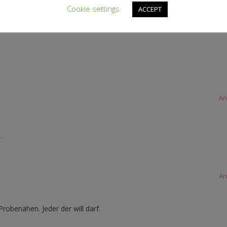
Cookie settings
ACCEPT
An
An
…
An
Probenähen. Jeder der will darf.