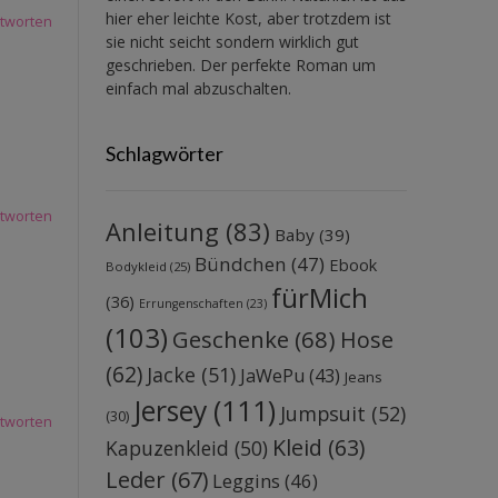
hier eher leichte Kost, aber trotzdem ist
tworten
sie nicht seicht sondern wirklich gut
geschrieben. Der perfekte Roman um
einfach mal abzuschalten.
Schlagwörter
tworten
Anleitung
(83)
Baby
(39)
Bündchen
(47)
Ebook
Bodykleid
(25)
fürMich
(36)
Errungenschaften
(23)
(103)
Geschenke
(68)
Hose
(62)
Jacke
(51)
JaWePu
(43)
Jeans
Jersey
(111)
Jumpsuit
(52)
(30)
tworten
Kleid
(63)
Kapuzenkleid
(50)
Leder
(67)
Leggins
(46)