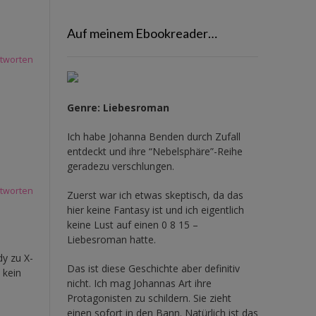
Auf meinem Ebookreader…
tworten
Genre: Liebesroman
Ich habe Johanna Benden durch Zufall
entdeckt und ihre
“Nebelsphäre”-Reihe
geradezu verschlungen.
tworten
Zuerst war ich etwas skeptisch, da das
hier keine Fantasy ist und ich eigentlich
keine Lust auf einen 0 8 15 –
Liebesroman hatte.
y zu X-
Das ist diese Geschichte aber definitiv
 kein
nicht. Ich mag Johannas Art ihre
Protagonisten zu schildern. Sie zieht
einen sofort in den Bann. Natürlich ist das