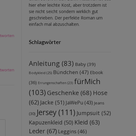
hier eher leichte Kost, aber trotzdem ist
sie nicht seicht sondern wirklich gut
geschrieben. Der perfekte Roman um
einfach mal abzuschalten.
tworten
Schlagwörter
Anleitung
(83)
Baby
(39)
tworten
Bündchen
(47)
Ebook
Bodykleid
(25)
fürMich
(36)
Errungenschaften
(23)
(103)
Geschenke
(68)
Hose
(62)
Jacke
(51)
JaWePu
(43)
Jeans
Jersey
(111)
Jumpsuit
(52)
(30)
Kleid
(63)
Kapuzenkleid
(50)
Leder
(67)
Leggins
(46)