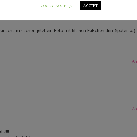
Cookie settings
ACCEPT
An
ünsche mir schon jetzt ein Foto mit kleinen Füßchen drin! Später. :o)
An
An
t!!!!