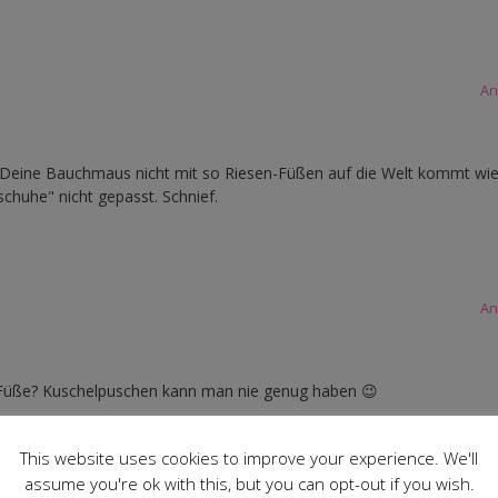
An
s Deine Bauchmaus nicht mit so Riesen-Füßen auf die Welt kommt wi
huhe" nicht gepasst. Schnief.
An
ße Füße? Kuschelpuschen kann man nie genug haben 😉
This website uses cookies to improve your experience. We'll
assume you're ok with this, but you can opt-out if you wish.