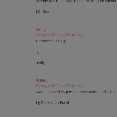
Schade das mein Bauch erst im Frühjahr wieder
LG, Bea
Melly
31. August 2011 um 2:34 p.m. Uhr
Hammer süss :-)))
lg
melly
PUNKt
31. August 2011 um 4:00 p.m. Uhr
Wau – da wird es jemand aber schön und kuscheli
Lg Pünktchen Punkt