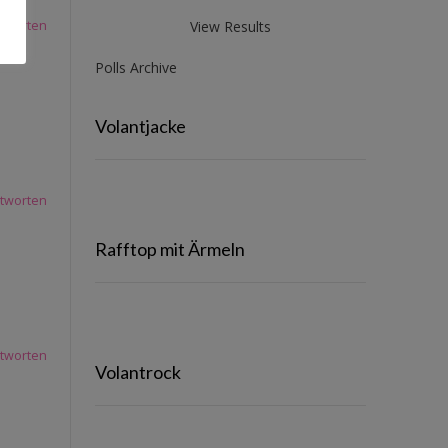
View Results
tworten
Polls Archive
Volantjacke
tworten
Rafftop mit Ärmeln
tworten
Volantrock