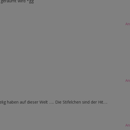
 geräumt wird *gg
An
An
g haben auf dieser Welt ….. Die Stifelchen sind der Hit….
An