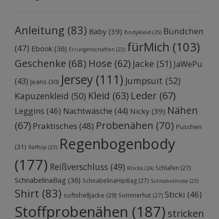
Anleitung
(83)
Bündchen
Baby
(39)
Bodykleid
(25)
fürMich
(103)
(47)
Ebook
(36)
Errungenschaften
(23)
Geschenke
(68)
Hose
(62)
Jacke
(51)
JaWePu
Jersey
(111)
Jumpsuit
(52)
(43)
Jeans
(30)
Kleid
(63)
Leder
(67)
Kapuzenkleid
(50)
Nähen
Leggins
(46)
Nachtwäsche
(44)
Nicky
(39)
Probenähen
(70)
(67)
Praktisches
(48)
Puschen
Regenbogenbody
(31)
Rafftop
(23)
(177)
Reißverschluss
(49)
Schlafen
(27)
Röckli
(24)
SchnabelinaBag
(36)
SchnabelinaHipBag
(27)
Schnabelinose
(23)
Shirt
(83)
Sticki
(46)
softshelljacke
(29)
Sommerhut
(27)
Stoffprobenähen
(187)
stricken