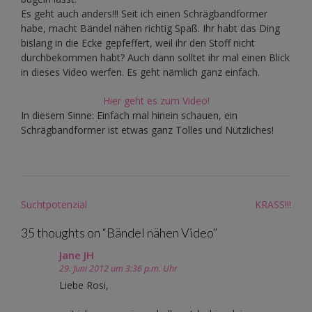
Es geht auch anders!!! Seit ich einen Schrägbandformer
habe, macht Bändel nähen richtig Spaß. Ihr habt das Ding
bislang in die Ecke gepfeffert, weil ihr den Stoff nicht
durchbekommen habt? Auch dann solltet ihr mal einen Blick
in dieses Video werfen. Es geht nämlich ganz einfach.
Hier geht es zum Video!
In diesem Sinne: Einfach mal hinein schauen, ein
Schrägbandformer ist etwas ganz Tolles und Nützliches!
Post
Suchtpotenzial
KRASS!!!
navigation
35 thoughts on “
Bändel nähen Video
”
Jane JH
29. Juni 2012 um 3:36 p.m. Uhr
Liebe Rosi,