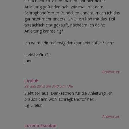
seit ich vor ca. einem halben Jahr hier deine
Anleitung gefunden hab, wie man mit dem
Schrägbandformer Bündchen annäht, mach ich das
gar nicht mehr anders. UND: Ich hab mir das Teil
tatsächlich erst gekauft, nachdem ich deine
Anleitung kannte *g*
Ich werde dir auf ewig dankbar sein dafür *lach*
Liebste Grüße
Jane
Antworten
Liraluh
29. Juni 2012 um 3:40 p.m. Uhr
Sieht toll aus, Dankeschön für die Anleitung! ich
brauch dann wohl schrägbandformer…
Lg Liraluh
Antworten
Lorena Escobar