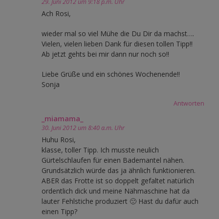
29. Juni 2012 um 9:18 p.m. Uhr
Ach Rosi,
wieder mal so viel Mühe die Du Dir da machst….
Vielen, vielen lieben Dank für diesen tollen Tipp!!
Ab jetzt gehts bei mir dann nur noch so!!
Liebe Grüße und ein schönes Wochenende!!
Sonja
Antworten
_miamama_
30. Juni 2012 um 8:40 a.m. Uhr
Huhu Rosi,
klasse, toller Tipp. Ich musste neulich
Gürtelschlaufen für einen Bademantel nähen.
Grundsätzlich würde das ja ähnlich funktionieren.
ABER das Frotte ist so doppelt gefaltet natürlich
ordentlich dick und meine Nähmaschine hat da
lauter Fehlstiche produziert 🙁 Hast du dafür auch
einen Tipp?