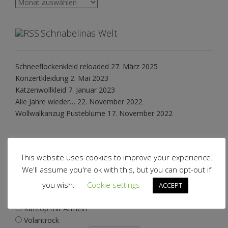
Archiv
Schnabelinas Welt
Schneeflockenkleid reloaded
27. März 2025
Konzertkleidung
2. Mai 2023
Katzenwollkleid
7. Januar 2023
Alle Jahre wieder…
22. November 2022
Wollwalkanzug Pusteblume
17. November 2022
Polls
This website uses cookies to improve your experience.
We'll assume you're ok with this, but you can opt-out if
Welchen Schnitt soll ich als nächstes verwirklichen?
you wish.
Cookie settings
ACCEPT
Volantjacke
Rafftop mit Ärmeln
Volantrock