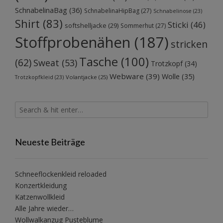
SchnabelinaBag
(36)
SchnabelinaHipBag
(27)
Schnabelinose
(23)
Shirt
(83)
Sticki
(46)
softshelljacke
(29)
Sommerhut
(27)
Stoffprobenähen
(187)
stricken
Tasche
(100)
(62)
Sweat
(53)
Trotzkopf
(34)
Webware
(39)
Wolle
(35)
Volantjacke
(25)
Trotzkopfkleid
(23)
Neueste Beiträge
Schneeflockenkleid reloaded
Konzertkleidung
Katzenwollkleid
Alle Jahre wieder…
Wollwalkanzug Pusteblume