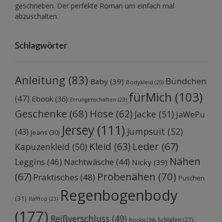
geschrieben. Der perfekte Roman um einfach mal
abzuschalten.
Schlagwörter
Anleitung
(83)
Bündchen
Baby
(39)
Bodykleid
(25)
fürMich
(103)
(47)
Ebook
(36)
Errungenschaften
(23)
Geschenke
(68)
Hose
(62)
Jacke
(51)
JaWePu
Jersey
(111)
Jumpsuit
(52)
(43)
Jeans
(30)
Kleid
(63)
Leder
(67)
Kapuzenkleid
(50)
Nähen
Leggins
(46)
Nachtwäsche
(44)
Nicky
(39)
Probenähen
(70)
(67)
Praktisches
(48)
Puschen
Regenbogenbody
(31)
Rafftop
(23)
(177)
Reißverschluss
(49)
Schlafen
(27)
Röckli
(24)