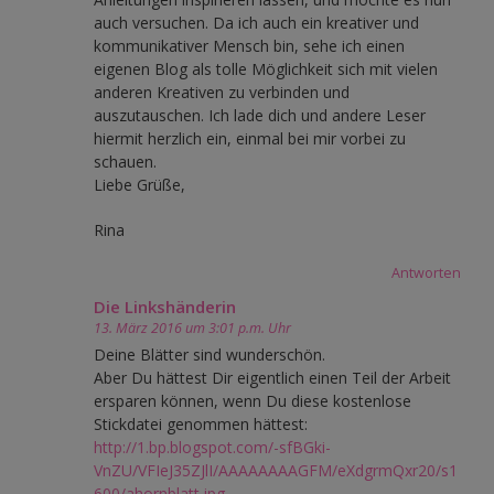
auch versuchen. Da ich auch ein kreativer und
kommunikativer Mensch bin, sehe ich einen
eigenen Blog als tolle Möglichkeit sich mit vielen
anderen Kreativen zu verbinden und
auszutauschen. Ich lade dich und andere Leser
hiermit herzlich ein, einmal bei mir vorbei zu
schauen.
Liebe Grüße,
Rina
Antworten
Die Linkshänderin
13. März 2016 um 3:01 p.m. Uhr
Deine Blätter sind wunderschön.
Aber Du hättest Dir eigentlich einen Teil der Arbeit
ersparen können, wenn Du diese kostenlose
Stickdatei genommen hättest:
http://1.bp.blogspot.com/-sfBGki-
VnZU/VFIeJ35ZJlI/AAAAAAAAGFM/eXdgrmQxr20/s1
600/ahornblatt.jpg