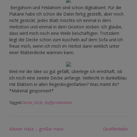
Bergahorn und Feldahorn sind schon digitalisiert. Für die
Platane habe ich schon die Datei fertig gestellt, aber noch
nicht gestickt. Jedes Blatt möchte ich einmal in dem
Herbstton und einmal in dem Grünton sticken. Ich glaube,
dass wird mich noch eine Weile beschäftigen. Trotzdem
liegt die Decke schon zum kuscheln auf dem Sofa und ich
freue mich, wenn ich mich im Herbst dann wirklich unter
einer Blätterdecke wärmen kann.
Weil mir die Idee so gut gefällt, überlege ich ernsthaft, ob
ich noch eine zweite Decke anfange. Vielleicht in dunkelblau
mit Blättern in allen Regenbogenfarben? Was meint ihr?
*Material gesponsert*
Tagged
Decke
,
Sticki
,
Stoffprobenähen
Post
Kleiner Hase – großer Hase
Giraffenliebe
navigation