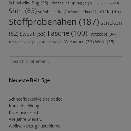
SchnabelinaBag
(36)
SchnabelinaHipBag
(27)
Schnabelinose
(23)
Shirt
(83)
Sticki
(46)
softshelljacke
(29)
Sommerhut
(27)
Stoffprobenähen
(187)
stricken
Tasche
(100)
(62)
Sweat
(53)
Trotzkopf
(34)
Webware
(39)
Wolle
(35)
Volantjacke
(25)
Trotzkopfkleid
(23)
Neueste Beiträge
Schneeflockenkleid reloaded
Konzertkleidung
Katzenwollkleid
Alle Jahre wieder…
Wollwalkanzug Pusteblume