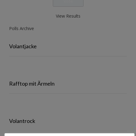
View Results
Polls Archive
Volantjacke
Rafftop mit Ärmeln
Volantrock