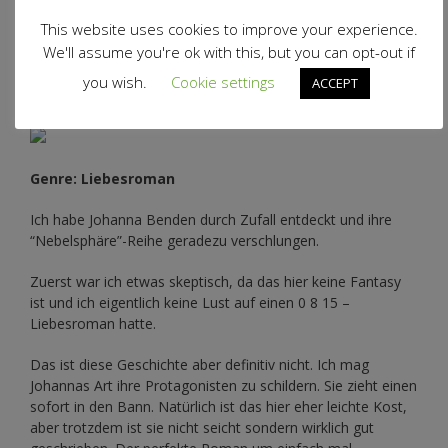
This website uses cookies to improve your experience.
We'll assume you're ok with this, but you can opt-out if
Auf meinem Ebookreader…
you wish.
Cookie settings
ACCEPT
Genre: Liebesroman
Ich habe Johanna Benden durch Zufall entdeckt und ihre
“Nebelsphäre”-Reihe
geradezu verschlungen.
Zuerst war ich etwas skeptisch, da das hier keine Fantasy
ist und ich eigentlich keine Lust auf einen 0 8 15 –
Liebesroman hatte.
Das ist diese Geschichte aber definitiv nicht. Ich mag
Johannas Art ihre Protagonisten zu schildern. Sie zieht einen
sofort in den Bann. Natürlich ist das hier eher leichte Kost,
aber trotzdem ist sie nicht seicht sondern wirklich gut