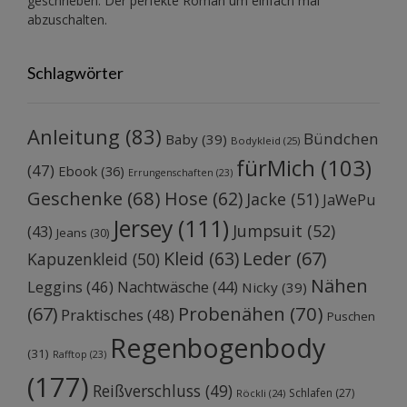
geschrieben. Der perfekte Roman um einfach mal
abzuschalten.
Schlagwörter
Anleitung
(83)
Bündchen
Baby
(39)
Bodykleid
(25)
fürMich
(103)
(47)
Ebook
(36)
Errungenschaften
(23)
Geschenke
(68)
Hose
(62)
Jacke
(51)
JaWePu
Jersey
(111)
Jumpsuit
(52)
(43)
Jeans
(30)
Kleid
(63)
Leder
(67)
Kapuzenkleid
(50)
Nähen
Leggins
(46)
Nachtwäsche
(44)
Nicky
(39)
Probenähen
(70)
(67)
Praktisches
(48)
Puschen
Regenbogenbody
(31)
Rafftop
(23)
(177)
Reißverschluss
(49)
Schlafen
(27)
Röckli
(24)