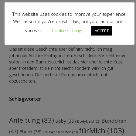
Ich habe Johanna Benden durch Zufall entdeckt und ihre
“Nebelsphäre”-Reihe
geradezu verschlungen.
This website uses cookies to improve your experience.
We'll assume you're ok with this, but you can opt-out if
Zuerst war ich etwas skeptisch, da das hier keine Fantasy
you wish.
Cookie settings
ist und ich eigentlich keine Lust auf einen 0 8 15 –
ACCEPT
Liebesroman hatte.
Das ist diese Geschichte aber definitiv nicht. Ich mag
Johannas Art ihre Protagonisten zu schildern. Sie zieht einen
sofort in den Bann. Natürlich ist das hier eher leichte Kost,
aber trotzdem ist sie nicht seicht sondern wirklich gut
geschrieben. Der perfekte Roman um einfach mal
abzuschalten.
Schlagwörter
Anleitung
(83)
Bündchen
Baby
(39)
Bodykleid
(25)
fürMich
(103)
(47)
Ebook
(36)
Errungenschaften
(23)