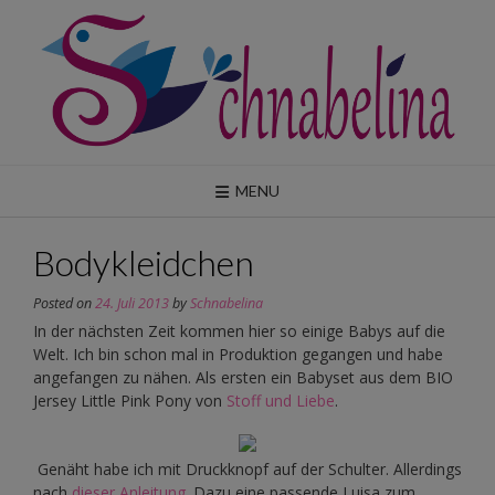
Skip
to
content
MENU
Bodykleidchen
Posted on
24. Juli 2013
by
Schnabelina
In der nächsten Zeit kommen hier so einige Babys auf die
Welt. Ich bin schon mal in Produktion gegangen und habe
angefangen zu nähen. Als ersten ein Babyset aus dem BIO
Jersey Little Pink Pony von
Stoff und Liebe
.
Genäht habe ich mit Druckknopf auf der Schulter. Allerdings
nach
dieser Anleitung
. Dazu eine passende Luisa zum