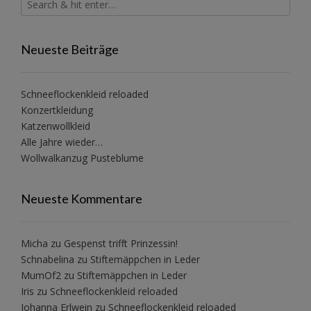
Neueste Beiträge
Schneeflockenkleid reloaded
Konzertkleidung
Katzenwollkleid
Alle Jahre wieder…
Wollwalkanzug Pusteblume
Neueste Kommentare
Micha
zu
Gespenst trifft Prinzessin!
Schnabelina
zu
Stiftemäppchen in Leder
MumOf2
zu
Stiftemäppchen in Leder
Iris
zu
Schneeflockenkleid reloaded
Johanna Erlwein
zu
Schneeflockenkleid reloaded