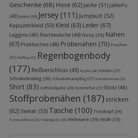
Geschenke
(68)
Hose
(62)
Jacke
(51)
JaWePu
Jersey
(111)
Jumpsuit
(52)
(43)
Jeans
(30)
Kleid
(63)
Leder
(67)
Kapuzenkleid
(50)
Nähen
Leggins
(46)
Nachtwäsche
(44)
Nicky
(39)
Probenähen
(70)
(67)
Praktisches
(48)
Puschen
Regenbogenbody
(31)
Rafftop
(23)
(177)
Reißverschluss
(49)
Schlafen
(27)
Röckli
(24)
SchnabelinaBag
(36)
SchnabelinaHipBag
(27)
Schnabelinose
(23)
Shirt
(83)
Sticki
(46)
softshelljacke
(29)
Sommerhut
(27)
Stoffprobenähen
(187)
stricken
Tasche
(100)
(62)
Sweat
(53)
Trotzkopf
(34)
Webware
(39)
Wolle
(35)
Volantjacke
(25)
Trotzkopfkleid
(23)