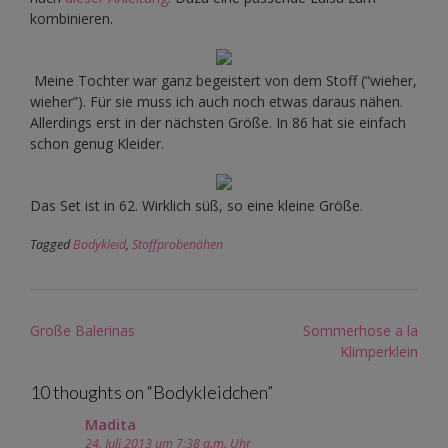
kombinieren.
Meine Tochter war ganz begeistert von dem Stoff (“wieher,
wieher”). Für sie muss ich auch noch etwas daraus nähen.
Allerdings erst in der nächsten Größe. In 86 hat sie einfach
schon genug Kleider.
Das Set ist in 62. Wirklich süß, so eine kleine Größe.
Tagged
Bodykleid
,
Stoffprobenähen
Post
Große Balerinas
Sommerhose a la
navigation
Klimperklein
10 thoughts on “
Bodykleidchen
”
Madita
24. Juli 2013 um 7:38 a.m. Uhr