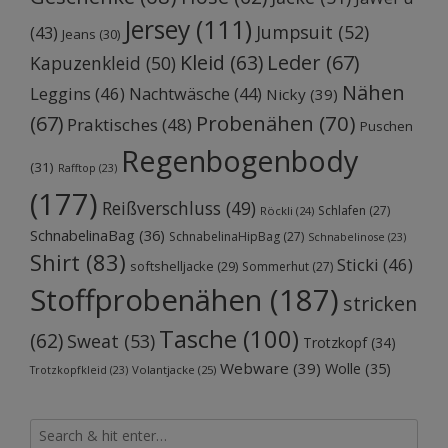
Jersey
(111)
Jumpsuit
(52)
(43)
Jeans
(30)
Kleid
(63)
Leder
(67)
Kapuzenkleid
(50)
Nähen
Leggins
(46)
Nachtwäsche
(44)
Nicky
(39)
Probenähen
(70)
(67)
Praktisches
(48)
Puschen
Regenbogenbody
(31)
Rafftop
(23)
(177)
Reißverschluss
(49)
Schlafen
(27)
Röckli
(24)
SchnabelinaBag
(36)
SchnabelinaHipBag
(27)
Schnabelinose
(23)
Shirt
(83)
Sticki
(46)
softshelljacke
(29)
Sommerhut
(27)
Stoffprobenähen
(187)
stricken
Tasche
(100)
(62)
Sweat
(53)
Trotzkopf
(34)
Webware
(39)
Wolle
(35)
Volantjacke
(25)
Trotzkopfkleid
(23)