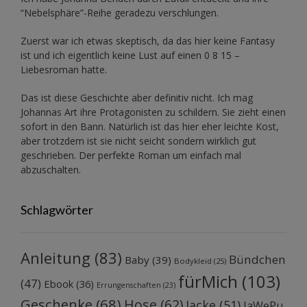
“Nebelsphäre”-Reihe
geradezu verschlungen.
Zuerst war ich etwas skeptisch, da das hier keine Fantasy
ist und ich eigentlich keine Lust auf einen 0 8 15 –
Liebesroman hatte.
Das ist diese Geschichte aber definitiv nicht. Ich mag
Johannas Art ihre Protagonisten zu schildern. Sie zieht einen
sofort in den Bann. Natürlich ist das hier eher leichte Kost,
aber trotzdem ist sie nicht seicht sondern wirklich gut
geschrieben. Der perfekte Roman um einfach mal
abzuschalten.
Schlagwörter
Anleitung
(83)
Bündchen
Baby
(39)
Bodykleid
(25)
fürMich
(103)
(47)
Ebook
(36)
Errungenschaften
(23)
Geschenke
(68)
Hose
(62)
Jacke
(51)
JaWePu