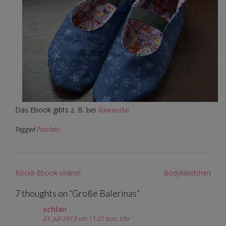
Das Ebook gibts z. B. bei
dawanda!
Tagged
Puschen
Post
Röckli-Ebook online!
Bodykleidchen
navigation
7 thoughts on “
Große Balerinas
”
schlan
23. Juli 2013 um 11:21 a.m. Uhr