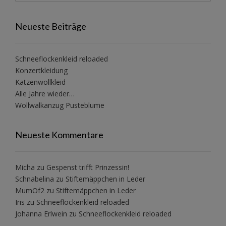
Neueste Beiträge
Schneeflockenkleid reloaded
Konzertkleidung
Katzenwollkleid
Alle Jahre wieder…
Wollwalkanzug Pusteblume
Neueste Kommentare
Micha
zu
Gespenst trifft Prinzessin!
Schnabelina
zu
Stiftemäppchen in Leder
MumOf2
zu
Stiftemäppchen in Leder
Iris
zu
Schneeflockenkleid reloaded
Johanna Erlwein
zu
Schneeflockenkleid reloaded