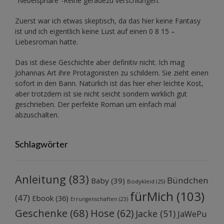
“Nebelsphäre”-Reihe
geradezu verschlungen.
Zuerst war ich etwas skeptisch, da das hier keine Fantasy
ist und ich eigentlich keine Lust auf einen 0 8 15 –
Liebesroman hatte.
Das ist diese Geschichte aber definitiv nicht. Ich mag
Johannas Art ihre Protagonisten zu schildern. Sie zieht einen
sofort in den Bann. Natürlich ist das hier eher leichte Kost,
aber trotzdem ist sie nicht seicht sondern wirklich gut
geschrieben. Der perfekte Roman um einfach mal
abzuschalten.
Schlagwörter
Anleitung
(83)
Bündchen
Baby
(39)
Bodykleid
(25)
fürMich
(103)
(47)
Ebook
(36)
Errungenschaften
(23)
Geschenke
(68)
Hose
(62)
Jacke
(51)
JaWePu