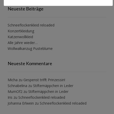
Neueste Beiträge
Schneeflockenkleid reloaded
Konzertkleidung
Katzenwollkleid
Alle Jahre wieder…
Wollwalkanzug Pusteblume
Neueste Kommentare
Micha
zu
Gespenst trifft Prinzessin!
Schnabelina
zu
Stiftemäppchen in Leder
MumOf2
zu
Stiftemäppchen in Leder
Iris
zu
Schneeflockenkleid reloaded
Johanna Erlwein
zu
Schneeflockenkleid reloaded