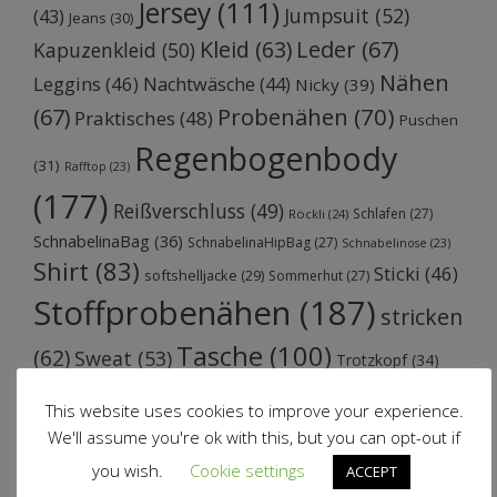
Jersey
(111)
Jumpsuit
(52)
(43)
Jeans
(30)
Kleid
(63)
Leder
(67)
Kapuzenkleid
(50)
Nähen
Leggins
(46)
Nachtwäsche
(44)
Nicky
(39)
Probenähen
(70)
(67)
Praktisches
(48)
Puschen
Regenbogenbody
(31)
Rafftop
(23)
(177)
Reißverschluss
(49)
Schlafen
(27)
Röckli
(24)
SchnabelinaBag
(36)
SchnabelinaHipBag
(27)
Schnabelinose
(23)
Shirt
(83)
Sticki
(46)
softshelljacke
(29)
Sommerhut
(27)
Stoffprobenähen
(187)
stricken
Tasche
(100)
(62)
Sweat
(53)
Trotzkopf
(34)
Webware
(39)
Wolle
(35)
Volantjacke
(25)
Trotzkopfkleid
(23)
This website uses cookies to improve your experience.
We'll assume you're ok with this, but you can opt-out if
you wish.
Cookie settings
ACCEPT