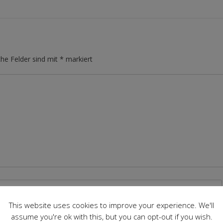
che Felder sind mit
*
markiert
This website uses cookies to improve your experience. We'll
assume you're ok with this, but you can opt-out if you wish.