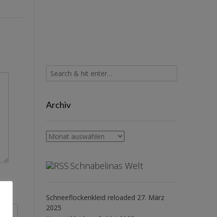
Archiv
Archiv
Schnabelinas Welt
Schneeflockenkleid reloaded
27. März
2025