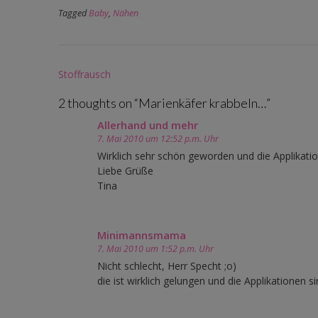
Tagged
Baby
,
Nähen
Post
Stoffrausch
navigation
2 thoughts on “
Marienkäfer krabbeln…
”
Allerhand und mehr
7. Mai 2010 um 12:52 p.m. Uhr
Wirklich sehr schön geworden und die Applikati
Liebe Grüße
Tina
Minimannsmama
7. Mai 2010 um 1:52 p.m. Uhr
Nicht schlecht, Herr Specht ;o)
die ist wirklich gelungen und die Applikationen