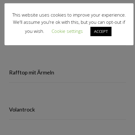
View Results
This website uses cookies to improve your experience.
Polls Archive
We'll assume you're ok with this, but you can opt-out if
you wish.
Cookie settings
ACCEPT
Volantjacke
Rafftop mit Ärmeln
Volantrock