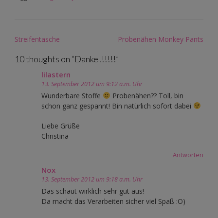
Post
Streifentasche
Probenähen Monkey Pants
navigation
10 thoughts on “
Danke!!!!!!
”
lilastern
13. September 2012 um 9:12 a.m. Uhr
Wunderbare Stoffe
Probenähen?? Toll, bin
schon ganz gespannt! Bin natürlich sofort dabei
Liebe Grüße
Christina
Antworten
Nox
13. September 2012 um 9:18 a.m. Uhr
Das schaut wirklich sehr gut aus!
Da macht das Verarbeiten sicher viel Spaß :O)