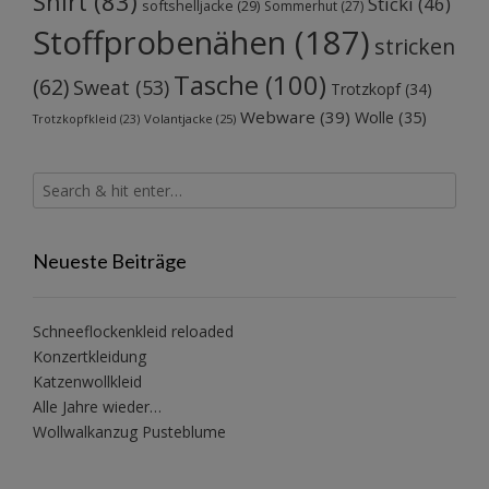
Shirt
(83)
Sticki
(46)
softshelljacke
(29)
Sommerhut
(27)
Stoffprobenähen
(187)
stricken
Tasche
(100)
(62)
Sweat
(53)
Trotzkopf
(34)
Webware
(39)
Wolle
(35)
Volantjacke
(25)
Trotzkopfkleid
(23)
Neueste Beiträge
Schneeflockenkleid reloaded
Konzertkleidung
Katzenwollkleid
Alle Jahre wieder…
Wollwalkanzug Pusteblume