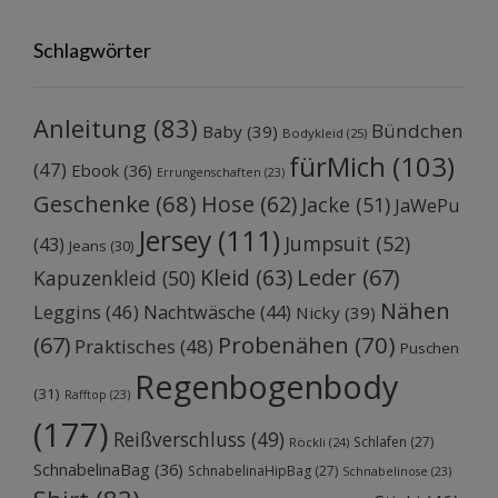
Schlagwörter
Anleitung
(83)
Bündchen
Baby
(39)
Bodykleid
(25)
fürMich
(103)
(47)
Ebook
(36)
Errungenschaften
(23)
Geschenke
(68)
Hose
(62)
Jacke
(51)
JaWePu
Jersey
(111)
Jumpsuit
(52)
(43)
Jeans
(30)
Kleid
(63)
Leder
(67)
Kapuzenkleid
(50)
Nähen
Leggins
(46)
Nachtwäsche
(44)
Nicky
(39)
Probenähen
(70)
(67)
Praktisches
(48)
Puschen
Regenbogenbody
(31)
Rafftop
(23)
(177)
Reißverschluss
(49)
Schlafen
(27)
Röckli
(24)
SchnabelinaBag
(36)
SchnabelinaHipBag
(27)
Schnabelinose
(23)