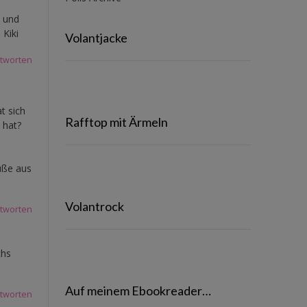
e und
 Kiki
Volantjacke
tworten
t sich
Rafftop mit Ärmeln
 hat?
rüße aus
Volantrock
tworten
chs
Auf meinem Ebookreader…
tworten