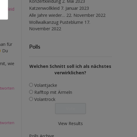
Konzertkleidung
2. Mai 2023
Katzenwollkleid
7. Januar 2023
dykleid
Alle Jahre wieder…
22. November 2022
Wollwalkanzug Pusteblume
17.
November 2022
man für
Polls
Du
mit, wie
Welchen Schnitt soll ich als nächstes
verwirklichen?
Volantjacke
tworten
Rafftop mit Ärmeln
Volantrock
tworten
View Results
Polls Archive