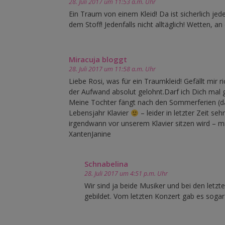
28. Juli 2017 um 11:53 a.m. Uhr
Ein Traum von einem Kleid! Da ist sicherlich je
dem Stoff! Jedenfalls nicht alltäglich! Wetten, an
Miracuja bloggt
28. Juli 2017 um 11:58 a.m. Uhr
Liebe Rosi, was für ein Traumkleid! Gefällt mir r
der Aufwand absolut gelohnt.Darf ich Dich mal 
Meine Tochter fängt nach den Sommerferien (dann
Lebensjahr Klavier
– leider in letzter Zeit se
irgendwann vor unserem Klavier sitzen wird – mi
XantenJanine
Schnabelina
28. Juli 2017 um 4:51 p.m. Uhr
Wir sind ja beide Musiker und bei den le
gebildet. Vom letzten Konzert gab es sogar 