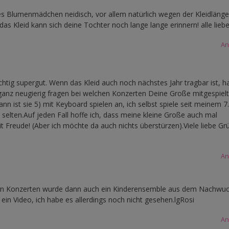
des Blumenmädchen neidisch, vor allem natürlich wegen der Kleidläng
 das Kleid kann sich deine Tochter noch lange lange erinnern! alle liebe
An
ichtig supergut. Wenn das Kleid auch noch nächstes Jahr tragbar ist, ha
ganz neugierig fragen bei welchen Konzerten Deine Große mitgespielt
 ist sie 5) mit Keyboard spielen an, ich selbst spiele seit meinem 7.
hr selten.Auf jeden Fall hoffe ich, dass meine kleine Große auch mal
t Freude! (Aber ich möchte da auch nichts überstürzen).Viele liebe G
An
tzten Konzerten wurde dann auch ein Kinderensemble aus dem Nachwu
ein Video, ich habe es allerdings noch nicht gesehen.lgRosi
An