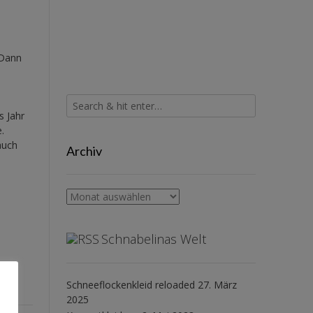
 Dann
s Jahr
.
auch
Archiv
Archiv
Schnabelinas Welt
Schneeflockenkleid reloaded
27. März
2025