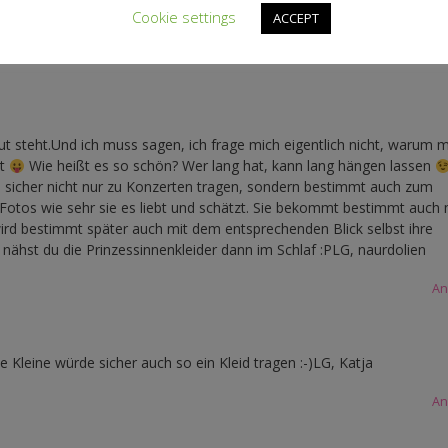
Cookie settings
ACCEPT
Eisbären Bo
t steht.Und ich muss sagen, ich frage mich eigentlich nicht, warum 
ht
Wie heißt es so schön? Wer lang hat, kann lang hängen lassen
 sicher nicht nur zu Konzerten tragen, sondern bestimmt auch zum
Fotos wie sehr sie es liebt und schätzt. Sie bekommt bestimmt auch 
 wird bestimmt später auch mit dem entsprechenden Blick selbst ihre
nähst du die Prinzessinnenkleider dann im Schlaf :PLG, naurdolien
An
 Kleine würde sicher auch so ein Kleid tragen :-)LG, Katja
An