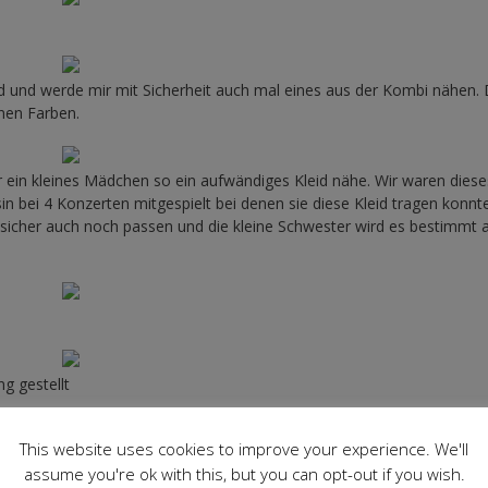
eid und werde mir mit Sicherheit auch mal eines aus der Kombi nähen.
enen Farben.
r ein kleines Mädchen so ein aufwändiges Kleid nähe. Wir waren diese
n bei 4 Konzerten mitgespielt bei denen sie diese Kleid tragen konnte
s sicher auch noch passen und die kleine Schwester wird es bestimmt 
g gestellt
This website uses cookies to improve your experience. We'll
assume you're ok with this, but you can opt-out if you wish.