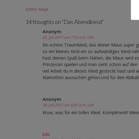
Post
Biene Maja
navigation
14 thoughts on “
Das Abendkleid
”
Anonym
28. Juli 2017 um 7:55 a.m. Uhr
Ein echtes Traumkleid, das deiner Maus super gu
so ein kleines Kind ein so aufwändiges Kleid nä
hast deinen Spaß beim Nähen, die Maus wird es
Prinzessin spielen und man sieht schon auf den 
viel Arbeit du in dieses Kleid gesteckt hast und
Klamotten aussuchen gehen.Und für den Abiball 
Anonym
28. Juli 2017 um 8:41 a.m. Uhr
Wow, was für ein tolles Kleid. Kompliment! Meine
kiki