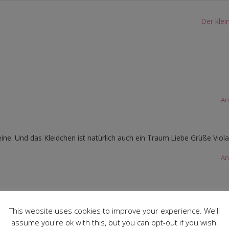
Der klei
An
eine. Und das Kleidchen ist natürlich auch ein Traum.Liebe Grüße Viola
An
nden Stofflagen sieht man nicht – kann aber verstehen, dass sie dich
This website uses cookies to improve your experience. We'll
assume you're ok with this, but you can opt-out if you wish.
An