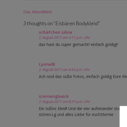
Post
Das Abendkleid
navigation
3 thoughts on “
Eisbären Bodykleid
”
schäfchen silvia
2. August 2017 um 3:11 p.m. Uhr
das hast du super gemacht! einfach goldig!!
LyonelB
2. August 2017 um 4:43 p.m. Uhr
Ach sind das süße Fotos, einfach goldig Eure Kl
sternenglueck
2. August 2017 um 8:37 p.m. Uhr
Ein süßes Kleid! Und die vier aufeinander stoße
stören.Lg und alles Liebe für euchSternie