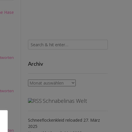
ne Hase
tworten
Archiv
Archiv
tworten
Schnabelinas Welt
Schneeflockenkleid reloaded
27. März
2025
tworten