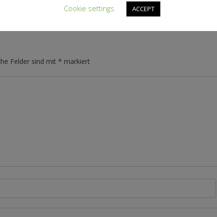
Cookie settings
ACCEPT
che Felder sind mit
*
markiert