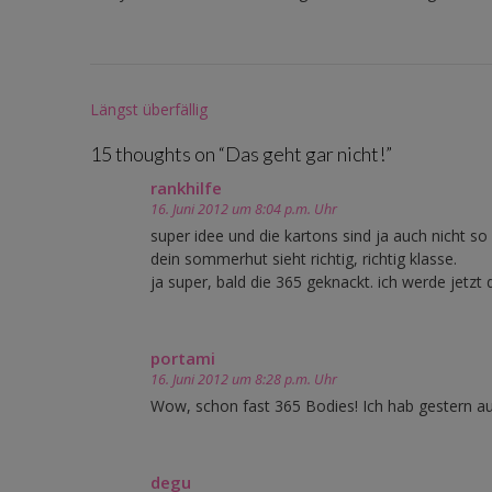
Post
Längst überfällig
navigation
15 thoughts on “
Das geht gar nicht!
”
rankhilfe
16. Juni 2012 um 8:04 p.m. Uhr
super idee und die kartons sind ja auch nicht so r
dein sommerhut sieht richtig, richtig klasse.
ja super, bald die 365 geknackt. ich werde jetz
portami
16. Juni 2012 um 8:28 p.m. Uhr
Wow, schon fast 365 Bodies! Ich hab gestern auc
degu