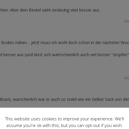
ter. Aber dein Beutel sieht eindeutig viiiel besser aus.
An
b Bodies nähen… jetzt muss ich wohl doch schon in der nächsten Wo
iel besser aus (und lässt sich wahrscheinlich auch viel besser "stopfen
An
üllsack, warschenlich war er auch so stabil wie ein Gelber Sack von der
.
This website uses cookies to improve your experience. We'll
assume you're ok with this, but you can opt-out if you wish.