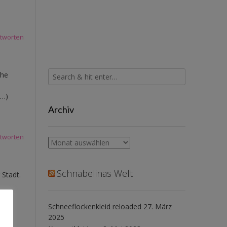
tworten
che
"…)
Archiv
tworten
Archiv
Schnabelinas Welt
 Stadt.
Schneeflockenkleid reloaded
27. März
2025