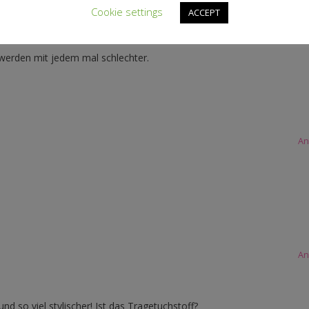
Cookie settings
ACCEPT
An
 werden mit jedem mal schlechter.
An
An
und so viel stylischer! Ist das Tragetuchstoff?