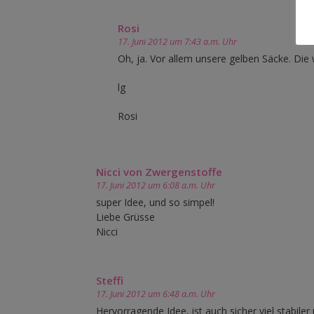
Rosi
17. Juni 2012 um 7:43 a.m. Uhr
Oh, ja. Vor allem unsere gelben Säcke. Die
lg
Rosi
Nicci von Zwergenstoffe
17. Juni 2012 um 6:08 a.m. Uhr
super Idee, und so simpel!
Liebe Grüsse
Nicci
Steffi
17. Juni 2012 um 6:48 a.m. Uhr
Hervorragende Idee, ist auch sicher viel stabiler 