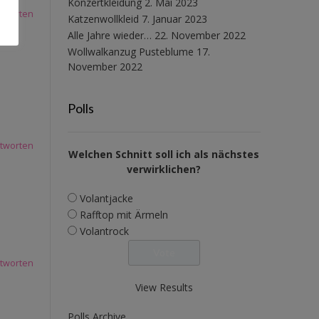
Konzertkleidung
2. Mai 2023
tworten
Katzenwollkleid
7. Januar 2023
Alle Jahre wieder…
22. November 2022
Wollwalkanzug Pusteblume
17.
November 2022
Polls
tworten
Welchen Schnitt soll ich als nächstes
verwirklichen?
Volantjacke
Rafftop mit Ärmeln
Volantrock
tworten
View Results
Polls Archive