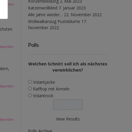
Konzertkleidung
2. Mai 2023
tworten
Katzenwollkleid
7. Januar 2023
Alle Jahre wieder…
22. November 2022
Wollwalkanzug Pusteblume
17.
November 2022
ächsten
Polls
tworten
Welchen Schnitt soll ich als nächstes
dern,
verwirklichen?
Volantjacke
tworten
Rafftop mit Ärmeln
Volantrock
View Results
tworten
Polls Archive