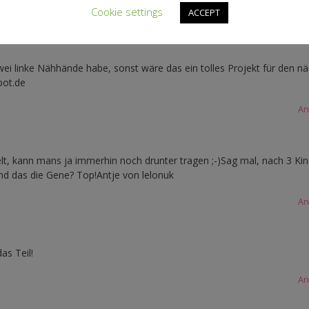
An
Cookie settings
ACCEPT
wei linke Nähhände habe, sonst wäre das ein tolles Projekt für den n
pot.de
An
t, kann mans ja immerhin noch drunter tragen ;-)Sag mal, nach 3 Kin
nd das die Gene? Top!Antje von lelonuk
An
as Teil!
An