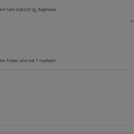
en! Sehr hübsch! lg, Raphaele
An
che Felder sind mit
*
markiert