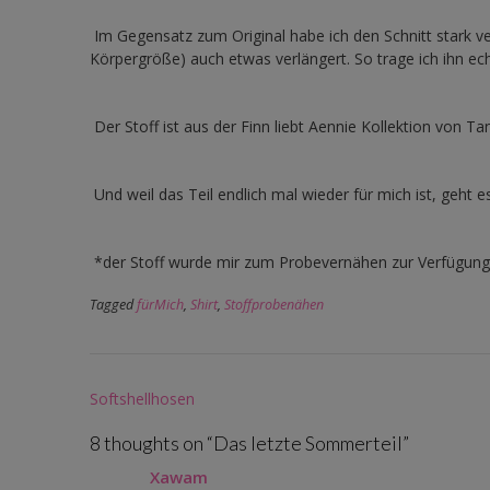
Im Gegensatz zum Original habe ich den Schnitt stark v
Körpergröße) auch etwas verlängert. So trage ich ihn ech
Der Stoff ist aus der Finn liebt Aennie Kollektion von T
Und weil das Teil endlich mal wieder für mich ist, geht e
*der Stoff wurde mir zum Probevernähen zur Verfügung 
Tagged
fürMich
,
Shirt
,
Stoffprobenähen
Post
Softshellhosen
navigation
8 thoughts on “
Das letzte Sommerteil
”
Xawam