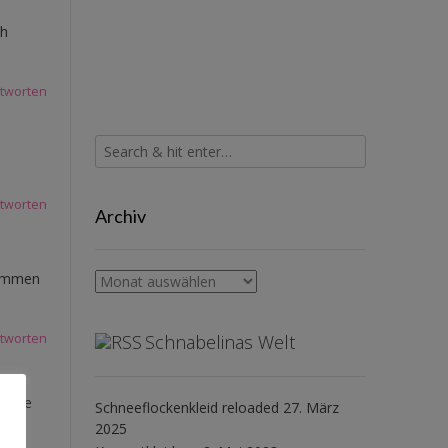
ch
tworten
tworten
Archiv
kommen
Archiv
Schnabelinas Welt
tworten
n die
Schneeflockenkleid reloaded
27. März
2025