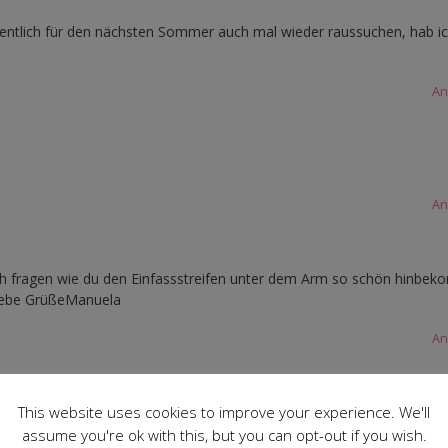
igentlich für den nächsten Sommer auch mal wieder raussuchen, hab i
An
An
 ich fragen wie du den Einfassstreifen unter dem Arm so schön hinbe
Liebe GrüßeManuela
An
en. Ich habe einen 3,5 cm breiten Streifen mit der Ovi angenäht, dan
This website uses cookies to improve your experience. We'll
 Ebook wird das einfach nur umgeschlagen.lgRosi
assume you're ok with this, but you can opt-out if you wish.