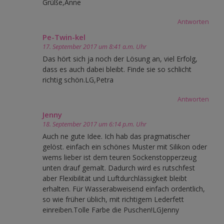
Grüße,Anne
Antworten
Pe-Twin-kel
17. September 2017 um 8:41 a.m. Uhr
Das hört sich ja noch der Lösung an, viel Erfolg,
dass es auch dabei bleibt. Finde sie so schlicht
richtig schön.LG,Petra
Antworten
Jenny
18. September 2017 um 6:14 p.m. Uhr
Auch ne gute Idee. Ich hab das pragmatischer
gelöst. einfach ein schönes Muster mit Silikon oder
wems lieber ist dem teuren Sockenstopperzeug
unten drauf gemalt. Dadurch wird es rutschfest
aber Flexibilität und Luftdurchlässigkeit bleibt
erhalten. Für Wasserabweisend einfach ordentlich,
so wie früher üblich, mit richtigem Lederfett
einreiben.Tolle Farbe die Puschen!LGJenny