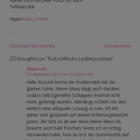
Nähen noch ein paar Fotos für Euch.
*affiliate link
Tagged
Leder
,
Puschen
Post
Das letzte Sommerteil
Orchideenset
navigation
20 thoughts on “
Rutschfeste Lederpuschen
”
akazoon
15. September 2017 um 12:20 p.m. Uhr
Hallo Rosi,ich kenne die Problematik mit der
glatten Sohle. Meine Maus klagt auch darüber,
sodass selbstgenähte Schlappen erstmal nicht
mehr gefertigt wurden. Allerdings scheint mir dies
wirklich eine adäquate Lösung zu sein. Ich bin
daher sehr gespannt auf deinen Erfahrungsbericht!
Junior, der fast so alt wie deine kleine Maus ist,
braucht auch bald Puschen. Wenn ich es richtig
verstanden habe, hast du erst die Gummisohle auf