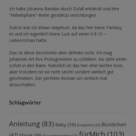
Ich habe Johanna Benden durch Zufall entdeckt und ihre
“Nebelsphäre”-Reihe
geradezu verschlungen.
Zuerst war ich etwas skeptisch, da das hier keine Fantasy
ist und ich eigentlich keine Lust auf einen 0 8 15 –
Liebesroman hatte.
Das ist diese Geschichte aber definitiv nicht. Ich mag
Johannas Art ihre Protagonisten zu schildern. Sie zieht einen
sofort in den Bann. Natürlich ist das hier eher leichte Kost,
aber trotzdem ist sie nicht seicht sondern wirklich gut
geschrieben. Der perfekte Roman um einfach mal
abzuschalten.
Schlagwörter
Anleitung
(83)
Bündchen
Baby
(39)
Bodykleid
(25)
fürMich
(103)
(47)
Ebook
(36)
Errungenschaften
(23)