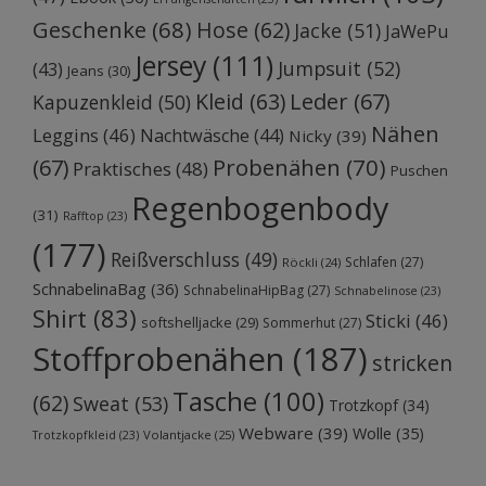
Geschenke
(68)
Hose
(62)
Jacke
(51)
JaWePu
Jersey
(111)
Jumpsuit
(52)
(43)
Jeans
(30)
Kleid
(63)
Leder
(67)
Kapuzenkleid
(50)
Nähen
Leggins
(46)
Nachtwäsche
(44)
Nicky
(39)
Probenähen
(70)
(67)
Praktisches
(48)
Puschen
Regenbogenbody
(31)
Rafftop
(23)
(177)
Reißverschluss
(49)
Schlafen
(27)
Röckli
(24)
SchnabelinaBag
(36)
SchnabelinaHipBag
(27)
Schnabelinose
(23)
Shirt
(83)
Sticki
(46)
softshelljacke
(29)
Sommerhut
(27)
Stoffprobenähen
(187)
stricken
Tasche
(100)
(62)
Sweat
(53)
Trotzkopf
(34)
Webware
(39)
Wolle
(35)
Volantjacke
(25)
Trotzkopfkleid
(23)