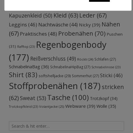
Jersey
(111)
Jumpsuit
(52)
(43)
Jeans
(30)
Kleid
(63)
Leder
(67)
Kapuzenkleid
(50)
Nähen
Leggins
(46)
Nachtwäsche
(44)
Nicky
(39)
Probenähen
(70)
(67)
Praktisches
(48)
Puschen
Regenbogenbody
(31)
Rafftop
(23)
(177)
Reißverschluss
(49)
Schlafen
(27)
Röckli
(24)
SchnabelinaBag
(36)
SchnabelinaHipBag
(27)
Schnabelinose
(23)
Shirt
(83)
Sticki
(46)
softshelljacke
(29)
Sommerhut
(27)
Stoffprobenähen
(187)
stricken
Tasche
(100)
(62)
Sweat
(53)
Trotzkopf
(34)
Webware
(39)
Wolle
(35)
Volantjacke
(25)
Trotzkopfkleid
(23)