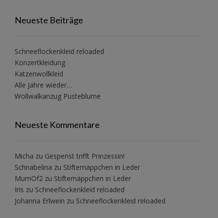
Neueste Beiträge
Schneeflockenkleid reloaded
Konzertkleidung
Katzenwollkleid
Alle Jahre wieder…
Wollwalkanzug Pusteblume
Neueste Kommentare
Micha
zu
Gespenst trifft Prinzessin!
Schnabelina
zu
Stiftemäppchen in Leder
MumOf2
zu
Stiftemäppchen in Leder
Iris
zu
Schneeflockenkleid reloaded
Johanna Erlwein
zu
Schneeflockenkleid reloaded