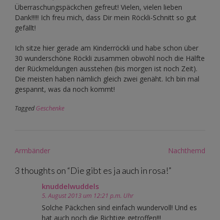
Überraschungspäckchen gefreut! Vielen, vielen lieben
Dank!!!!! Ich freu mich, dass Dir mein Röckli-Schnitt so gut
gefällt!
Ich sitze hier gerade am Kinderröckli und habe schon über
30 wunderschöne Röckli zusammen obwohl noch die Hälfte
der Rückmeldungen ausstehen (bis morgen ist noch Zeit).
Die meisten haben nämlich gleich zwei genäht. Ich bin mal
gespannt, was da noch kommt!
Tagged
Geschenke
Post
Armbänder
Nachthemd
navigation
3 thoughts on “
Die gibt es ja auch in rosa!
”
knuddelwuddels
5. August 2013 um 12:21 p.m. Uhr
Solche Päckchen sind einfach wundervoll! Und es
hat auch noch die Richtige getroffen!!!