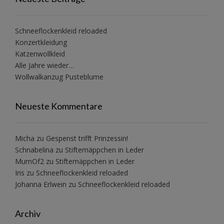
Schneeflockenkleid reloaded
Konzertkleidung
Katzenwollkleid
Alle Jahre wieder…
Wollwalkanzug Pusteblume
Neueste Kommentare
Micha
zu
Gespenst trifft Prinzessin!
Schnabelina
zu
Stiftemäppchen in Leder
MumOf2
zu
Stiftemäppchen in Leder
Iris
zu
Schneeflockenkleid reloaded
Johanna Erlwein
zu
Schneeflockenkleid reloaded
Archiv