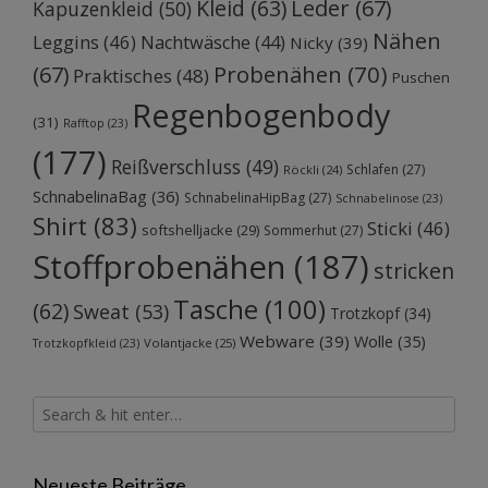
Kleid
(63)
Leder
(67)
Kapuzenkleid
(50)
Nähen
Leggins
(46)
Nachtwäsche
(44)
Nicky
(39)
Probenähen
(70)
(67)
Praktisches
(48)
Puschen
Regenbogenbody
(31)
Rafftop
(23)
(177)
Reißverschluss
(49)
Schlafen
(27)
Röckli
(24)
SchnabelinaBag
(36)
SchnabelinaHipBag
(27)
Schnabelinose
(23)
Shirt
(83)
Sticki
(46)
softshelljacke
(29)
Sommerhut
(27)
Stoffprobenähen
(187)
stricken
Tasche
(100)
(62)
Sweat
(53)
Trotzkopf
(34)
Webware
(39)
Wolle
(35)
Volantjacke
(25)
Trotzkopfkleid
(23)
Neueste Beiträge