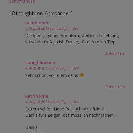
navigation
Sommerhose
18 thoughts on “
Armbänder
”
pamelopee
4. August 2013 um 4:30 p.m. Uhr
Die Idee ist super! Vor allem, weil die Umsetzung
so schön einfach ist. Danke, für den tollen Tipp!
Antworten
sabigleinchen
4. August 2013 um 4:32 p.m. Uhr
Sehr schön, vor allem deins
Antworten
katrin kme
4. August 2013 um 4:46 p.m. Uhr
Extrem schön! Liebe Rosi, ich bin infiziert!
Danke fürs Zeigen, das muss ich nachmachen!
Danke!