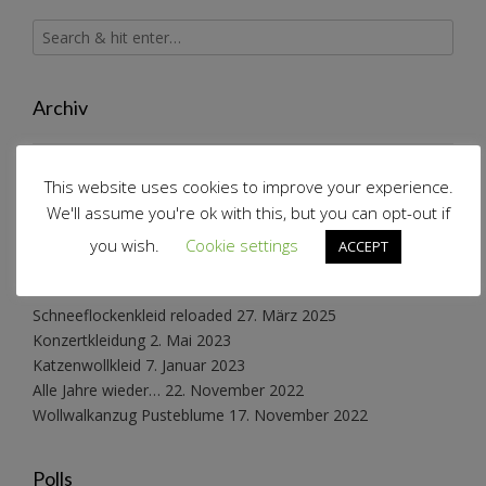
Archiv
Archiv
This website uses cookies to improve your experience.
We'll assume you're ok with this, but you can opt-out if
Schnabelinas Welt
you wish.
Cookie settings
ACCEPT
Schneeflockenkleid reloaded
27. März 2025
Konzertkleidung
2. Mai 2023
Katzenwollkleid
7. Januar 2023
Alle Jahre wieder…
22. November 2022
Wollwalkanzug Pusteblume
17. November 2022
Polls