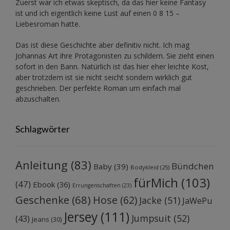
Zuerst war ich etwas skeptisch, da das hier keine Fantasy
ist und ich eigentlich keine Lust auf einen 0 8 15 –
Liebesroman hatte.
Das ist diese Geschichte aber definitiv nicht. Ich mag
Johannas Art ihre Protagonisten zu schildern. Sie zieht einen
sofort in den Bann. Natürlich ist das hier eher leichte Kost,
aber trotzdem ist sie nicht seicht sondern wirklich gut
geschrieben. Der perfekte Roman um einfach mal
abzuschalten.
Schlagwörter
Anleitung
(83)
Bündchen
Baby
(39)
Bodykleid
(25)
fürMich
(103)
(47)
Ebook
(36)
Errungenschaften
(23)
Geschenke
(68)
Hose
(62)
Jacke
(51)
JaWePu
Jersey
(111)
Jumpsuit
(52)
(43)
Jeans
(30)