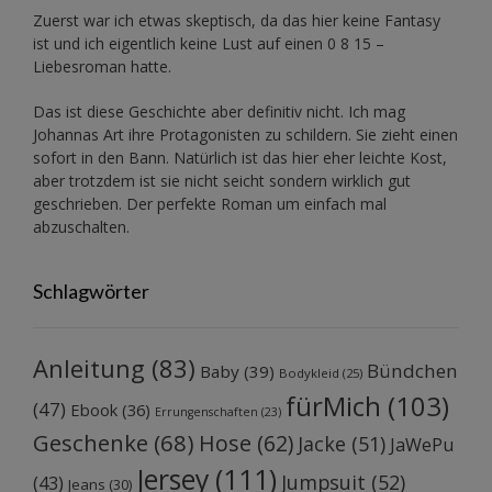
Zuerst war ich etwas skeptisch, da das hier keine Fantasy
ist und ich eigentlich keine Lust auf einen 0 8 15 –
Liebesroman hatte.
Das ist diese Geschichte aber definitiv nicht. Ich mag
Johannas Art ihre Protagonisten zu schildern. Sie zieht einen
sofort in den Bann. Natürlich ist das hier eher leichte Kost,
aber trotzdem ist sie nicht seicht sondern wirklich gut
geschrieben. Der perfekte Roman um einfach mal
abzuschalten.
Schlagwörter
Anleitung
(83)
Bündchen
Baby
(39)
Bodykleid
(25)
fürMich
(103)
(47)
Ebook
(36)
Errungenschaften
(23)
Geschenke
(68)
Hose
(62)
Jacke
(51)
JaWePu
Jersey
(111)
Jumpsuit
(52)
(43)
Jeans
(30)