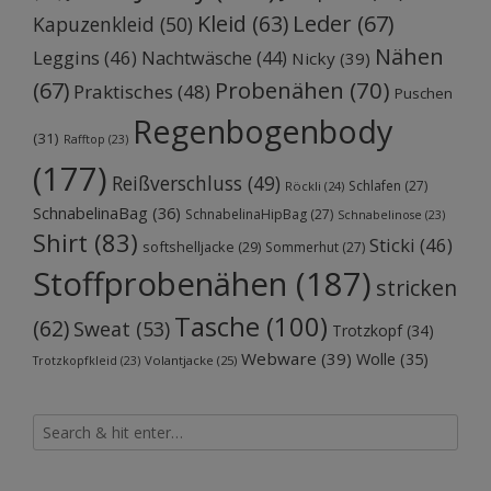
Kleid
(63)
Leder
(67)
Kapuzenkleid
(50)
Nähen
Leggins
(46)
Nachtwäsche
(44)
Nicky
(39)
Probenähen
(70)
(67)
Praktisches
(48)
Puschen
Regenbogenbody
(31)
Rafftop
(23)
(177)
Reißverschluss
(49)
Schlafen
(27)
Röckli
(24)
SchnabelinaBag
(36)
SchnabelinaHipBag
(27)
Schnabelinose
(23)
Shirt
(83)
Sticki
(46)
softshelljacke
(29)
Sommerhut
(27)
Stoffprobenähen
(187)
stricken
Tasche
(100)
(62)
Sweat
(53)
Trotzkopf
(34)
Webware
(39)
Wolle
(35)
Volantjacke
(25)
Trotzkopfkleid
(23)