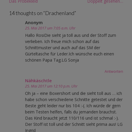
Post
Das Probekleid
Doppelt gesehen…
navigation
14 thoughts on “
Drachenland
”
Anonym
25. Mai 2017 um 7:05 a.m. Uhr
Hallo RosiDie sieht ja toll aus und der Stoff zum
verlieben. Ich freue mich schon auf das
Schnittmuster und auch auf das SM der
Gürteltasche für Leder.Ich wünsche euch einen
schönen Papa Tag.LG Sonja
Antworten
Nähkäschtle
25. Mai 2017 um 12:10 p.m. Uhr
Oh ja – eine Boxershort und die sieht toll aus … ich
habe schon verschiedene Schnitte getestet und der
Beste geht leider nur bis 104 :-(. Ich würde dir gern
beim Testen helfen, falls du jemanden brauchst.
Das Kind braucht jetzt 110/116 und ist schmal :-).
Der Stoff ist toll und der Schnitt sieht prima aus! LG
Ingrid