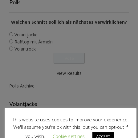
Polls
Welchen Schnitt soll ich als nächstes verwirklichen?
Volantjacke
Rafftop mit Ärmeln
Volantrock
View Results
Polls Archive
Volantjacke
This website uses cookies to improve your experience.
We'll assume you're ok with this, but you can opt-out if
you wish.
Cookie settings
ACCEPT