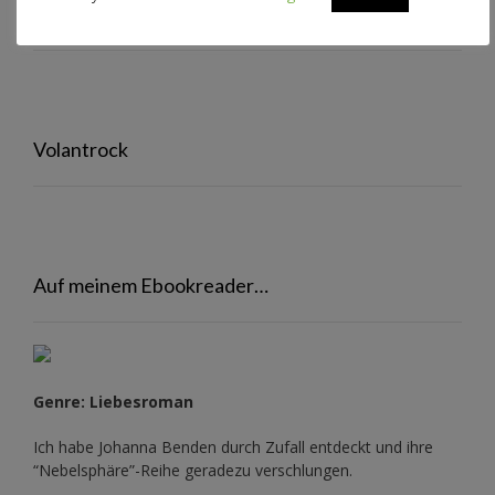
Rafftop mit Ärmeln
Volantrock
Auf meinem Ebookreader…
Genre: Liebesroman
Ich habe Johanna Benden durch Zufall entdeckt und ihre
“Nebelsphäre”-Reihe
geradezu verschlungen.