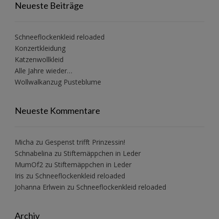
Neueste Beiträge
Schneeflockenkleid reloaded
Konzertkleidung
Katzenwollkleid
Alle Jahre wieder…
Wollwalkanzug Pusteblume
Neueste Kommentare
Micha
zu
Gespenst trifft Prinzessin!
Schnabelina
zu
Stiftemäppchen in Leder
MumOf2
zu
Stiftemäppchen in Leder
Iris
zu
Schneeflockenkleid reloaded
Johanna Erlwein
zu
Schneeflockenkleid reloaded
Archiv