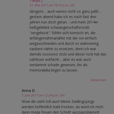
Tanja L
31. Mai 2017 um 10:10 a.m. Uhr
übrigens… auch wenns nicht so ganz paßt…
gestern abend habe ich es nach fast drei
jahren nun doch getan… und mein 2014er
heißgeliebte schwangerschaftsröckli
"umgekürzt". fühlte sich komisch an, die
anfängernähmanähte mit der ovi einfach
wegzuschneiden und durch so wahnsinnig
saubere nähte zu ersetzen, denn ich war
damals soooooo stolz und dieser rock hat das
nähfeuer entfacht… aber es wär auch
verdammt schade gewesen, ihn als
memorabilia liegen zu lassen.
Antworten
Anna D
7. Juni 2017 um 12:24 p.m. Uhr
Wow die sieht toll aus!! Meine Zwillingsjungs
werden hoffentlich bald trocken, da würd ich mich
dann mega freuen den Schnitt auszuprobieren!!