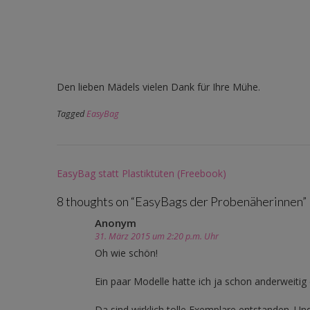
Den lieben Mädels vielen Dank für Ihre Mühe.
Tagged
EasyBag
Post
EasyBag statt Plastiktüten (Freebook)
navigation
8 thoughts on “
EasyBags der Probenäherinnen
”
Anonym
31. März 2015 um 2:20 p.m. Uhr
Oh wie schön!
Ein paar Modelle hatte ich ja schon anderweitig
Da sind wirklich tolle Exemplare entstanden. Un