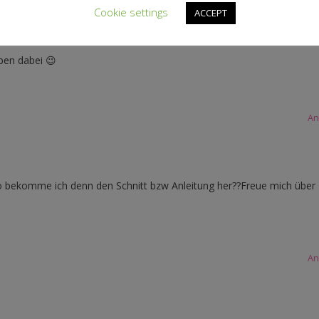
Cookie settings
ACCEPT
pen dabei 😉
An
bekomme ich denn den Schnitt bzw Anleitung her??Freue mich über
An