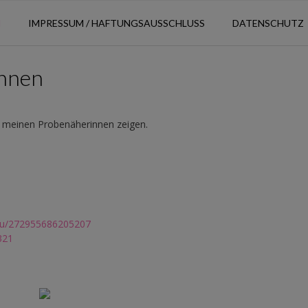
N
IMPRESSUM / HAFTUNGSAUSSCHLUSS
DATENSCHUTZ
innen
on meinen Probenäherinnen zeigen.
ou/272955686205207
321