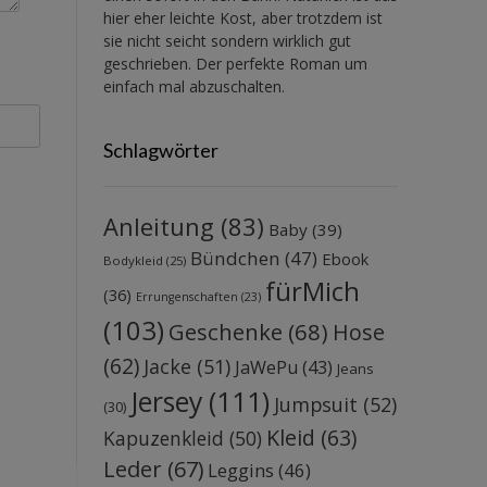
hier eher leichte Kost, aber trotzdem ist
sie nicht seicht sondern wirklich gut
geschrieben. Der perfekte Roman um
einfach mal abzuschalten.
Schlagwörter
Anleitung
(83)
Baby
(39)
Bündchen
(47)
Ebook
Bodykleid
(25)
fürMich
(36)
Errungenschaften
(23)
(103)
Geschenke
(68)
Hose
(62)
Jacke
(51)
JaWePu
(43)
Jeans
Jersey
(111)
Jumpsuit
(52)
(30)
Kleid
(63)
Kapuzenkleid
(50)
Leder
(67)
Leggins
(46)