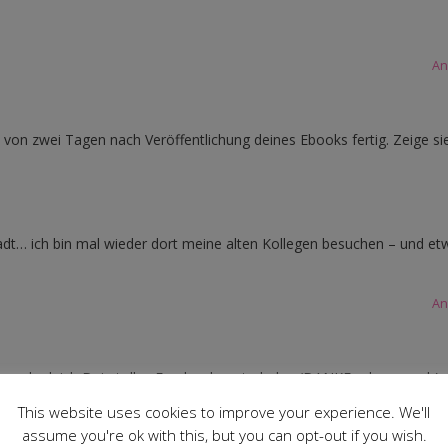
An
 von zwei Tagen nach Veröffentlichung deines Ebooks fertig. Zeige sie
 Stadt… ich bin mal wieder dort meine alten Kollegen besuchen – und et
An
e auch gleich Dein tolles Freebook runterladen (DANKE schon vorab).
n..da bieten sich doch 2-3 solcher Taschen an!!*freu*
This website uses cookies to improve your experience. We'll
assume you're ok with this, but you can opt-out if you wish.
An