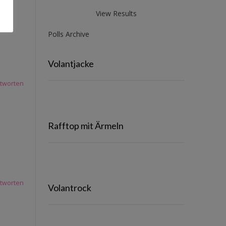
View Results
Polls Archive
Volantjacke
tworten
Rafftop mit Ärmeln
tworten
Volantrock