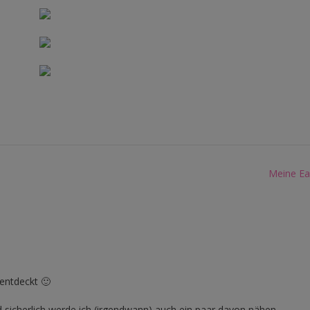
Meine E
 entdeckt 🙂
d sicherlich werde ich (irgendwann) auch ein paar davon nähen.