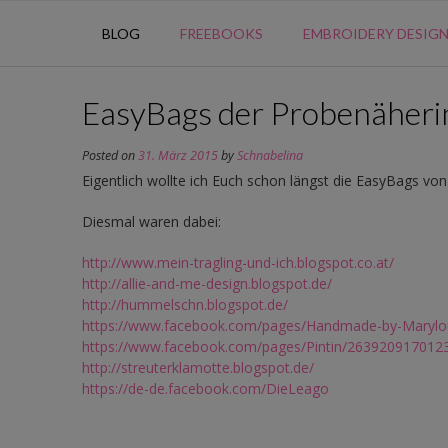
BLOG
FREEBOOKS
EMBROIDERY DESIG
EasyBags der Probenäher
Posted on
31. März 2015
by
Schnabelina
Eigentlich wollte ich Euch schon längst die EasyBags v
Diesmal waren dabei:
http://www.mein-tragling-und-ich.blogspot.co.at/
http://allie-and-me-design.blogspot.de/
http://hummelschn.blogspot.de/
https://www.facebook.com/pages/Handmade-by-Maryl
https://www.facebook.com/pages/Pintin/263920917012
http://streuterklamotte.blogspot.de/
https://de-de.facebook.com/DieLeago