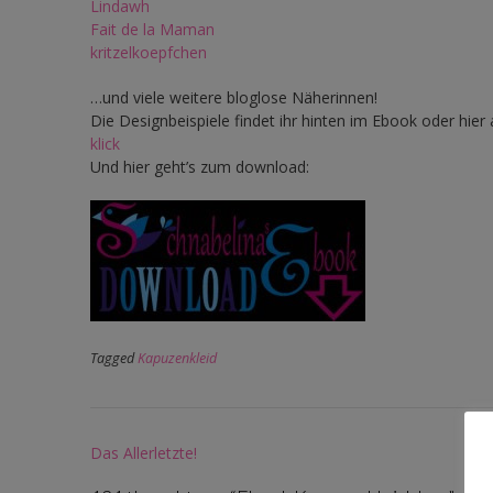
Lindawh
Fait de la Maman
kritzelkoepfchen
…und viele weitere bloglose Näherinnen!
Die Designbeispiele findet ihr hinten im Ebook oder hier
klick
Und hier geht’s zum download:
Tagged
Kapuzenkleid
Post
Das Allerletzte!
navigation