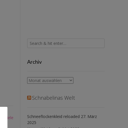
Archiv
Archiv
Schnabelinas Welt
Schneeflockenkleid reloaded
27. März
eispiele
2025