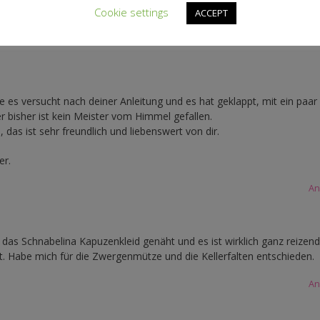
Cookie settings
ACCEPT
e es versucht nach deiner Anleitung und es hat geklappt, mit ein paar
er bisher ist kein Meister vom Himmel gefallen.
, das ist sehr freundlich und liebenswert von dir.
er.
An
 das Schnabelina Kapuzenkleid genäht und es ist wirklich ganz reizend
t. Habe mich für die Zwergenmütze und die Kellerfalten entschieden.
An