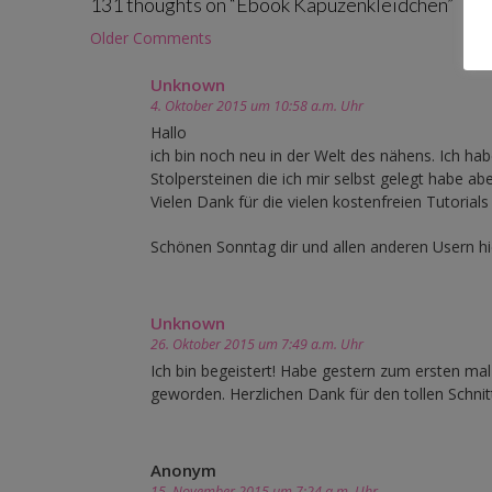
131 thoughts on “
Ebook Kapuzenkleidchen
”
Comment
Older Comments
navigation
Unknown
4. Oktober 2015 um 10:58 a.m. Uhr
Hallo
ich bin noch neu in der Welt des nähens. Ich hab
Stolpersteinen die ich mir selbst gelegt habe ab
Vielen Dank für die vielen kostenfreien Tutorials 
Schönen Sonntag dir und allen anderen Usern hi
Unknown
26. Oktober 2015 um 7:49 a.m. Uhr
Ich bin begeistert! Habe gestern zum ersten mal
geworden. Herzlichen Dank für den tollen Schnit
Anonym
15. November 2015 um 7:24 a.m. Uhr