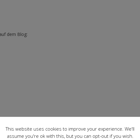
 auf dem Blog:
This website uses cookies to improve your experience. We'll
Designb
assume you're ok with this, but you can opt-out if you wish.