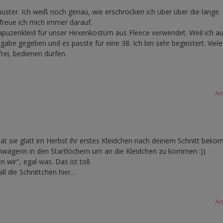
uster. Ich weiß noch genau, wie erschrocken ich über über die lange
 freue ich mich immer darauf.
apuzenkleid für unser Hexenkostüm aus Fleece verwendet. Weil ich au
abe gegeben und es passte für eine 38. Ich bin sehr begeistert. Viel
frei, bedienen dürfen.
An
at sie glatt im Herbst ihr erstes Kleidchen nach deinem Schnitt bek
ägerin in den Startlöchern um an die Kleidchen zu kommen :))
wir", egal was. Das ist toll.
all die Schnittchen hier…
An