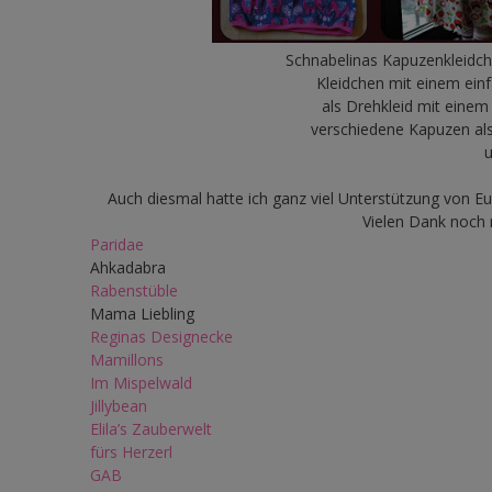
Schnabelinas Kapuzenkleidche
Kleidchen mit einem ein
als Drehkleid mit eine
verschiedene Kapuzen als
u
Auch diesmal hatte ich ganz viel Unterstützung von E
Vielen Dank noch m
Paridae
Ahkadabra
Rabenstüble
Mama Liebling
Reginas Designecke
Mamillons
Im Mispelwald
Jillybean
Elila’s Zauberwelt
fürs Herzerl
GAB